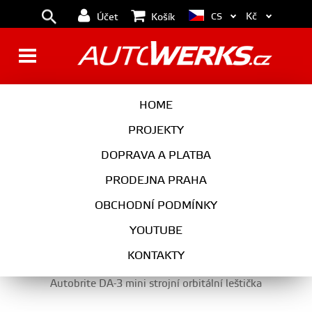
Kč
CS
Účet
Košík
LEŠTĚNKY, STROJNÍ LEŠTIČKY
HOME
A PŘÍSLUŠENSTVÍ
PROJEKTY
DOPRAVA A PLATBA
PRODEJNA PRAHA
LEŠTĚNKY, STROJNÍ LEŠTIČKY A PŘÍSLUŠENSTVÍ
OBCHODNÍ PODMÍNKY
YOUTUBE
KONTAKTY
Autobrite DA-3 mini strojní orbitální leštička