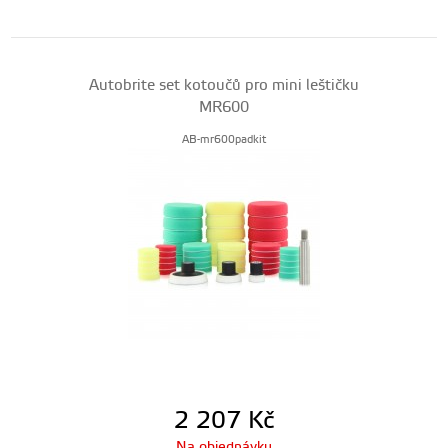
Autobrite set kotoučů pro mini leštičku
MR600
AB-mr600padkit
2 207
Kč
Na objednávku