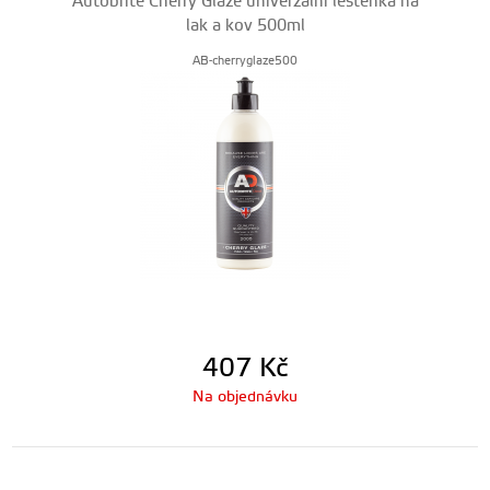
Autobrite Cherry Glaze univerzální leštěnka na
lak a kov 500ml
AB-cherryglaze500
407
Kč
Na objednávku