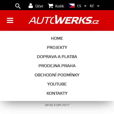
Kč
CS
Účet
Košík
EXTERIÉR
HOME
PROJEKTY
DOPRAVA A PLATBA
EXTERIÉR
PRODEJNA PRAHA
OBCHODNÍ PODMÍNKY
YOUTUBE
Maxton Design Spoiler předního nárazníku
KONTAKTY
Opel Astra H OPC - texturovaný plast
OP-AS-3-OPC-FD1T