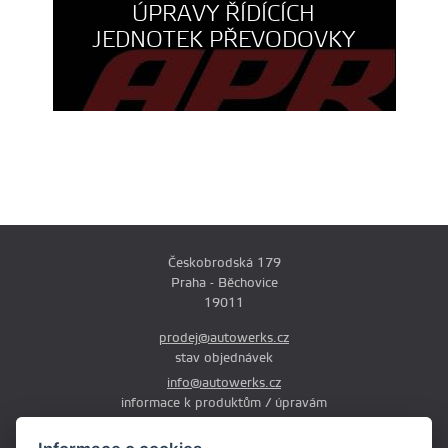
ÚPRAVY ŘÍDÍCÍCH
JEDNOTEK PŘEVODOVKY
Českobrodská 179
Praha - Běchovice
19011
prodej@autowerks.cz
stav objednávek
info@autowerks.cz
informace k produktům / úpravám
+420 721 121 000