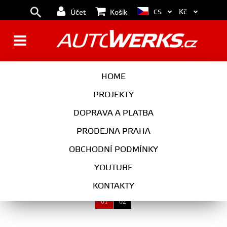
Kč
CS
Účet
Košík
AUTOKOSMETIKA
HOME
PROJEKTY
DOPRAVA A PLATBA
AUTOKOSMETIKA
PRODEJNA PRAHA
VYBERTE KATEGORII
OBCHODNÍ PODMÍNKY
YOUTUBE
KONTAKTY
01
02