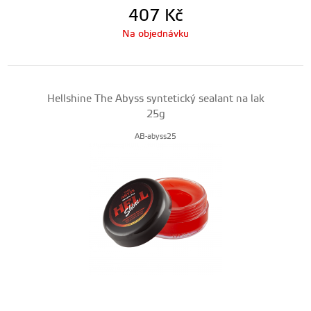
407
Kč
Na objednávku
Hellshine The Abyss syntetický sealant na lak
25g
AB-abyss25