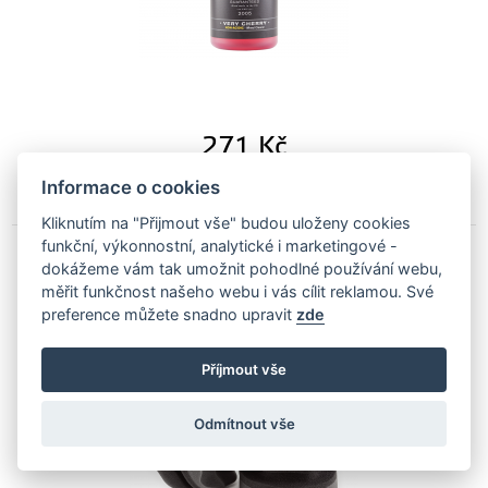
271
Kč
Na objednávku
Informace o cookies
Kliknutím na "Přijmout vše" budou uloženy cookies
funkční, výkonnostní, analytické i marketingové -
dokážeme vám tak umožnit pohodlné používání webu,
Autobrite Tyre Dressing Waffle aplikátor na
měřit funkčnost našeho webu i vás cílit reklamou. Své
gumy
preference můžete snadno upravit
zde
AB-tyrewaffle
Příjmout vše
Odmítnout vše