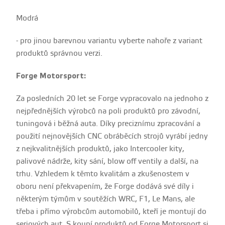
Modrá
- pro jinou barevnou variantu vyberte nahoře z variant
produktů správnou verzi.
Forge Motorsport:
Za posledních 20 let se Forge vypracovalo na jednoho z
nejpřednějších výrobců na poli produktů pro závodní,
tuningová i běžná auta. Díky preciznímu zpracování a
použití nejnovějších CNC obráběcích strojů vyrábí jedny
z nejkvalitnějších produktů, jako Intercooler kity,
palivové nádrže, kity sání, blow off ventily a další, na
trhu. Vzhledem k těmto kvalitám a zkušenostem v
oboru není překvapením, že Forge dodává své díly i
některým týmům v soutěžích WRC, F1, Le Mans, ale
třeba i přímo výrobcům automobilů, kteří je montují do
seriových aut. S koupí produktů od Forge Motorsport si