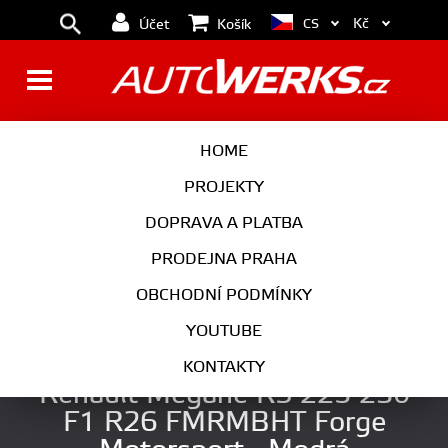
Kč
CS
Účet
Košík
BRZDY
KOLA
HOME
MOTOR
PODVOZEK
PROJEKTY
DOPRAVA A PLATBA
PŘEVODOVKA
VÝFUK
PRODEJNA PRAHA
EXTERIÉR
INTERIÉR
OBCHODNÍ PODMÍNKY
AUTOKOSMETIKA
YOUTUBE
Silikonová hadice škrtící klapky
KONTAKTY
Renault Megane RS 225 230
F1 R26 FMRMBHT Forge