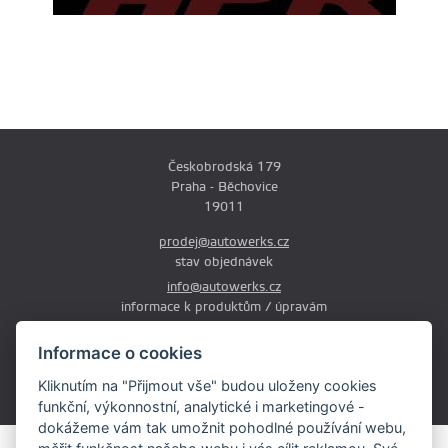
Českobrodská 179
Praha - Běchovice
19011
prodej@autowerks.cz
stav objednávek
info@autowerks.cz
informace k produktům / úpravám
+420 721 121 000
Informace o cookies
Po-Čt: 9:00-12:00 a 13:00-17:00
Kliknutím na "Přijmout vše" budou uloženy cookies
Pá: 9:00-12:00 a 13:00-16:00
funkční, výkonnostní, analytické i marketingové -
dokážeme vám tak umožnit pohodlné používání webu,