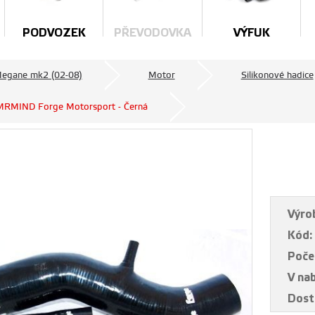
PODVOZEK
PŘEVODOVKA
VÝFUK
Megane mk2 (02-08)
Motor
Silikonové hadice
FMRMIND Forge Motorsport - Černá
Výro
Kód:
Poče
V na
Dost