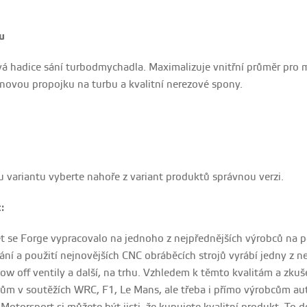
u
tvá hadice sání turbodmychadla. Maximalizuje vnitřní průměr pro 
onovou propojku na turbu a kvalitní nerezové spony.
u variantu vyberte nahoře z variant produktů správnou verzi.
:
et se Forge vypracovalo na jednoho z nejpřednějších výrobců na p
ní a použití nejnovějších CNC obráběcích strojů vyrábí jedny z nej
blow off ventily a další, na trhu. Vzhledem k těmto kvalitám a z
ům v soutěžích WRC, F1, Le Mans, ale třeba i přímo výrobcům aut