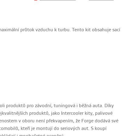
maximální průtok vzduchu k turbu. Tento kit obsahuje sací
oli produktů pro závodní, tuningová i běžná auta. Díky
kvalitnějších produktů, jako Intercooler kity, palivové
kušenostem v oboru není překvapením, že Forge dodává své
omobilů, kteří je montují do seriových aut. S koupí