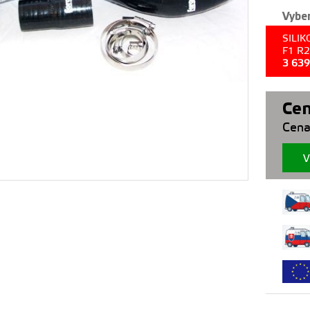
Vyber
SILI
F1 R
3 63
Cen
Cena
V