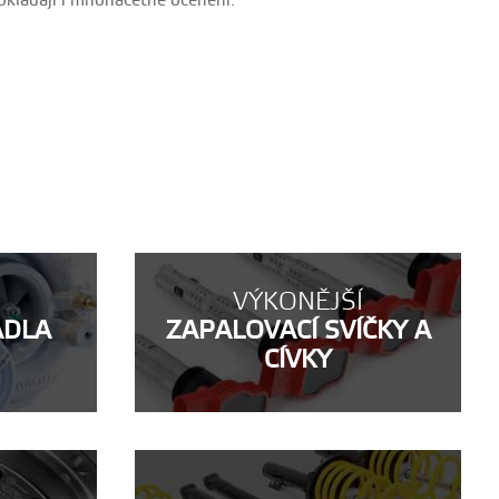
dokládají i mnohačetné ocenění:
VÝKONĚJŠÍ
ADLA
ZAPALOVACÍ SVÍČKY A
CÍVKY