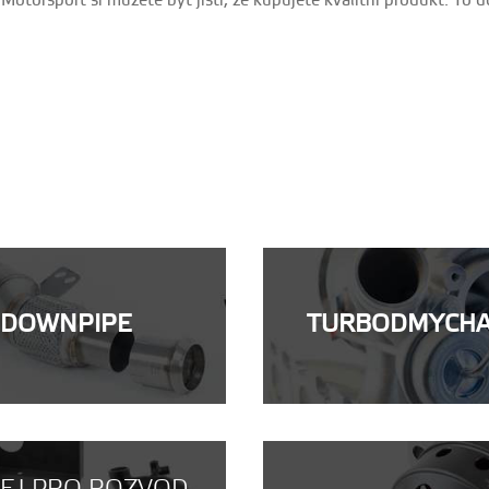
otorsport si můžete být jisti, že kupujete kvalitní produkt. To 
DOWNPIPE
TURBODMYCH