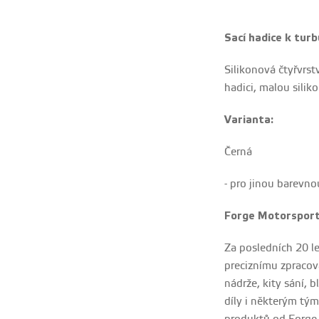
Sací hadice k turb
Silikonová čtyřvrs
hadici, malou silik
Varianta:
Černá
- pro jinou barevno
Forge Motorsport
Za posledních 20 l
preciznímu zpracová
nádrže, kity sání, 
díly i některým tým