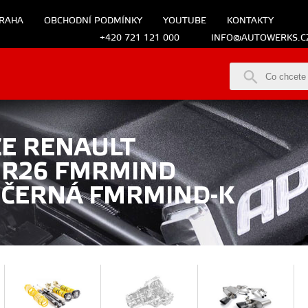
RAHA
OBCHODNÍ PODMÍNKY
YOUTUBE
KONTAKTY
+420 721 121 000
INFO@AUTOWERKS.C
CE RENAULT
1 R26 FMRMIND
 ČERNÁ FMRMIND-K