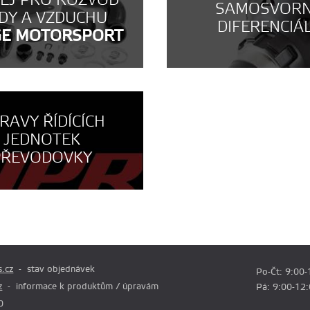
NEJ PRO ROZVOD
SAMOSVOR
DY A VZDUCHU
DIFERENCIÁ
GE MOTORSPORT
RAVY ŘÍDÍCÍCH
JEDNOTEK
PŘEVODOVKY
.cz
stav objednávek
Po-Čt: 9:00-
z
informace k produktům / úpravám
Pá: 9:00-12
0