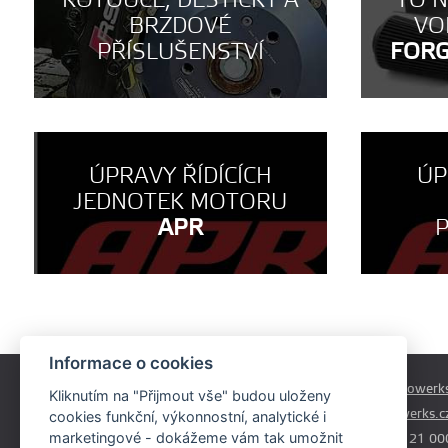
KOTOUČE, DESTIČKY A
TO 
BRZDOVÉ
VO
PŘÍSLUŠENSTVÍ
FOR
ÚPRAVY ŘÍDÍCÍCH
ÚP
JEDNOTEK MOTORU
APR
Informace o cookies
Českobrodská 179
prodej@autowerks
Kliknutím na "Přijmout vše" budou uloženy
Praha - Běchovice
info@autowerks.c
cookies funkční, výkonnostní, analytické i
19011
marketingové - dokážeme vám tak umožnit
+420 721 121 00