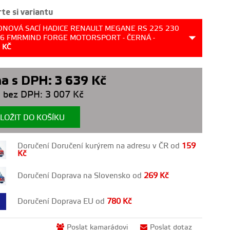
te si variantu
KONOVÁ SACÍ HADICE RENAULT MEGANE RS 225 230
26 FMRMIND FORGE MOTORSPORT - ČERNÁ -
9
KČ
a s DPH:
3 639
Kč
 bez DPH:
3 007
Kč
LOŽIT DO KOŠÍKU
Doručení Doručení kurýrem na adresu v ČR od
159
Kč
Doručení Doprava na Slovensko od
269
Kč
Doručení Doprava EU od
780
Kč
Poslat kamarádovi
Poslat dotaz