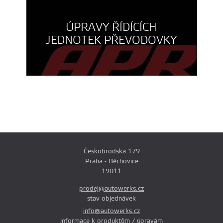
ÚPRAVY ŘÍDÍCÍCH
JEDNOTEK PŘEVODOVKY
Českobrodská 179
Praha - Běchovice
19011
prodej@autowerks.cz
stav objednávek
info@autowerks.cz
informace k produktům / úpravám