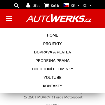
Kč
CS
Účet
Košík
MOTOR
HOME
PROJEKTY
DOPRAVA A PLATBA
MOTOR
PRODEJNA PRAHA
VYBERTE KATEGORII
OBCHODNÍ PODMÍNKY
YOUTUBE
KONTAKTY
Recirkulační blow off ventil Renault Megane
RS 250 FMDVRMR Forge Motorsport