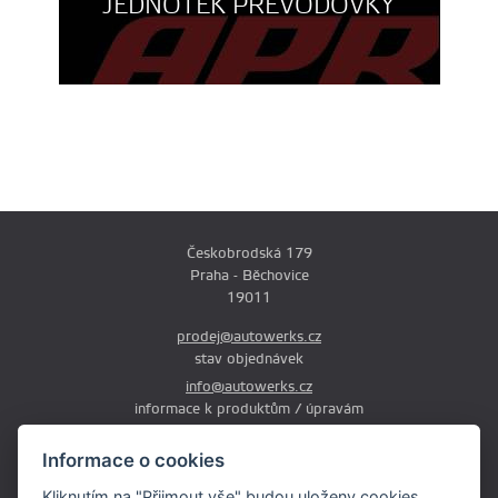
JEDNOTEK PŘEVODOVKY
Českobrodská 179
Praha - Běchovice
19011
prodej@autowerks.cz
stav objednávek
info@autowerks.cz
informace k produktům / úpravám
+420 721 121 000
Informace o cookies
Po-Čt: 9:00-12:00 a 13:00-17:00
Kliknutím na "Přijmout vše" budou uloženy cookies