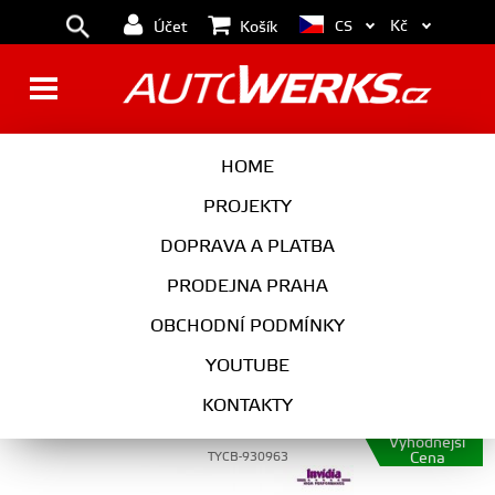
Kč
CS
Účet
Košík
VÝFUK
HOME
PROJEKTY
DOPRAVA A PLATBA
VÝFUK
PRODEJNA PRAHA
OBCHODNÍ PODMÍNKY
YOUTUBE
Catback výfuk Invidia GT300 pro Toyota Supra
KONTAKTY
JZA80
Výhodnější
Cena
TYCB-930963