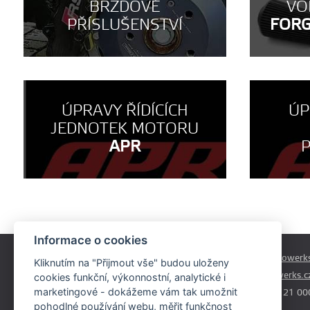
BRZDOVÉ
VO
PŘÍSLUŠENSTVÍ
FOR
ÚPRAVY ŘÍDÍCÍCH
ÚP
JEDNOTEK MOTORU
APR
Informace o cookies
Českobrodská 179
prodej@autowerks
Kliknutím na "Přijmout vše" budou uloženy
Praha - Běchovice
info@autowerks.c
cookies funkční, výkonnostní, analytické i
19011
marketingové - dokážeme vám tak umožnit
+420 721 121 00
pohodlné používání webu, měřit funkčnost