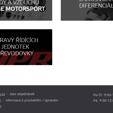
DY A VZDUCHU
DIFERENCIÁ
GE MOTORSPORT
RAVY ŘÍDÍCÍCH
JEDNOTEK
PŘEVODOVKY
.cz
stav objednávek
Po-Čt: 9:00-
z
informace k produktům / úpravám
Pá: 9:00-12
0