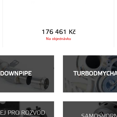
176 461
Kč
Na objednávku
DOWNPIPE
TURBODMYCH
NEJ PRO ROZVOD
SAMOSVOR