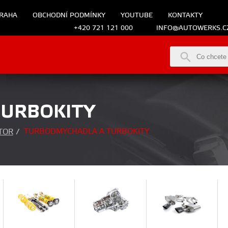
RAHA
OBCHODNÍ PODMÍNKY
YOUTUBE
KONTAKTY
+420 721 121 000
INFO@AUTOWERKS.C
TURBOKITY
TURBODMYCHADLA A TURBOKITY
TOR
/