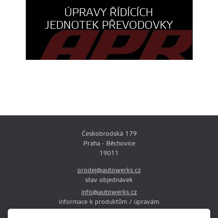
ÚPRAVY ŘÍDÍCÍCH
JEDNOTEK PŘEVODOVKY
Českobrodská 179
Praha - Běchovice
19011
prodej@autowerks.cz
stav objednávek
info@autowerks.cz
informace k produktům / úpravám
+420 721 121 000