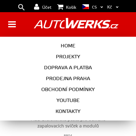
Kč
CS
Účet
Košík
HLAVA VÁLCŮ
HOME
PROJEKTY
DOPRAVA A PLATBA
MOTOR
PRODEJNA PRAHA
HLAVA VÁLCŮ
OBCHODNÍ PODMÍNKY
YOUTUBE
KONTAKTY
MSD Dielektrická pasta pro ochranu
zapalovacích svíček a modulů