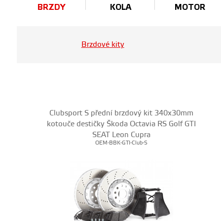
BRZDY
KOLA
MOTOR
Brzdové kity
Clubsport S přední brzdový kit 340x30mm
kotouče destičky Škoda Octavia RS Golf GTI
SEAT Leon Cupra
OEM-BBK-GTI-Club-S