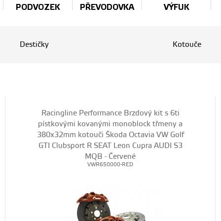
PODVOZEK
PŘEVODOVKA
VÝFUK
Destičky
Kotouče
Racingline Performance Brzdový kit s 6ti
pístkovými kovanými monoblock třmeny a
380x32mm kotouči Škoda Octavia VW Golf
GTI Clubsport R SEAT Leon Cupra AUDI S3
MQB - Červené
VWR650000-RED