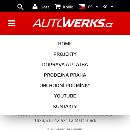
Kč
CS
Účet
Košík
18"
HOME
PROJEKTY
DOPRAVA A PLATBA
KOLA
PRODEJNA PRAHA
18"
OBCHODNÍ PODMÍNKY
YOUTUBE
KONTAKTY
Japan Racing SL01 Performance alu kola 8,5kg
18x8,5 ET42 5x112 Matt Black