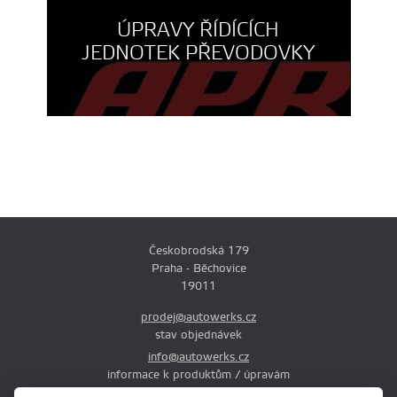
ÚPRAVY ŘÍDÍCÍCH
JEDNOTEK PŘEVODOVKY
Českobrodská 179
Praha - Běchovice
19011
prodej@autowerks.cz
stav objednávek
info@autowerks.cz
informace k produktům / úpravám