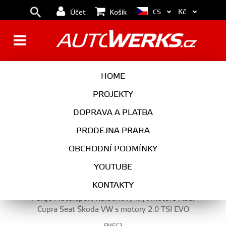
Kč
CS
Účet
Košík
DETAILING
HOME
PROJEKTY
DOPRAVA A PLATBA
MOTOR
PRODEJNA PRAHA
DETAILING
OBCHODNÍ PODMÍNKY
YOUTUBE
KONTAKTY
Forge Motorsport Karbonový kryt motoru Audi
Cupra Seat Škoda VW s motory 2.0 TSI EVO