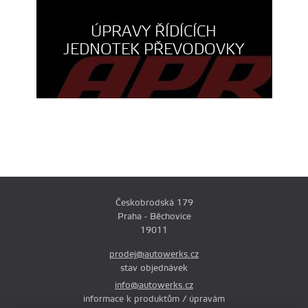
ÚPRAVY ŘÍDÍCÍCH
JEDNOTEK PŘEVODOVKY
Českobrodská 179
Praha - Běchovice
19011
prodej@autowerks.cz
stav objednávek
info@autowerks.cz
informace k produktům / úpravám