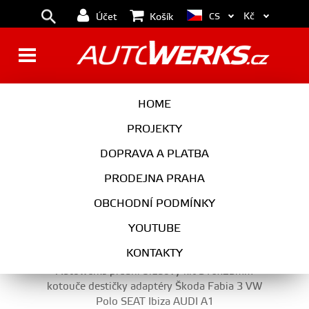
Kč
CS
Účet
Košík
BRZDOVÉ KITY
HOME
PROJEKTY
DOPRAVA A PLATBA
BRZDY
PRODEJNA PRAHA
BRZDOVÉ KITY
OBCHODNÍ PODMÍNKY
YOUTUBE
KONTAKTY
Autowerks přední brzdový kit 310x25mm
kotouče destičky adaptéry Škoda Fabia 3 VW
Polo SEAT Ibiza AUDI A1