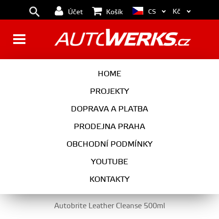
Kč
CS
Účet
Košík
ČISTIČE INTERIÉRU,
HOME
IMPREGNACE KŮŽE
PROJEKTY
DOPRAVA A PLATBA
PRODEJNA PRAHA
AUTOKOSMETIKA
OBCHODNÍ PODMÍNKY
ČISTIČE INTERIÉRU, IMPREGNACE KŮŽE
YOUTUBE
KONTAKTY
Autobrite Leather Cleanse 500ml