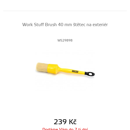
Work Stuff Brush 40 mm štětec na exteriér
WS29898
239
Kč
Dodáme Vám do 7 ti dní