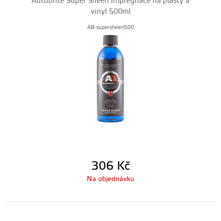
Autobrite Super Sheen impregnace na plasty a
vinyl 500ml
AB-supersheen500
306
Kč
Na objednávku