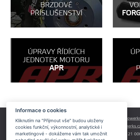
BRZDOVÉ
VO
PŘÍSLUŠENSTVÍ
FOR
ÚPRAVY ŘÍDÍCÍCH
ÚP
JEDNOTEK MOTORU
APR
Informace o cookies
Českobrodská 179
prodej@autowerks
Kliknutím na "Přijmout vše" budou uloženy
Praha - Běchovice
info@autowerks.c
cookies funkční, výkonnostní, analytické i
19011
marketingové - dokážeme vám tak umožnit
+420 721 121 00