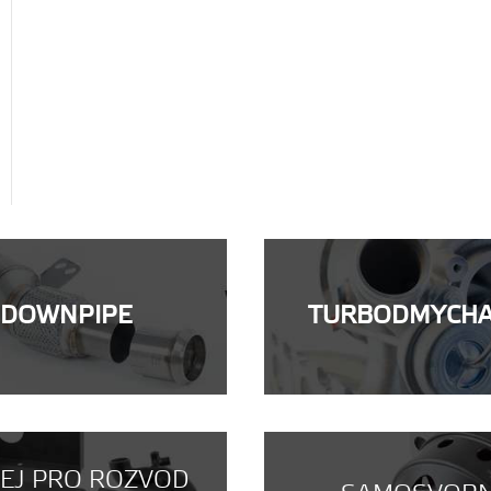
DOWNPIPE
TURBODMYCH
NEJ PRO ROZVOD