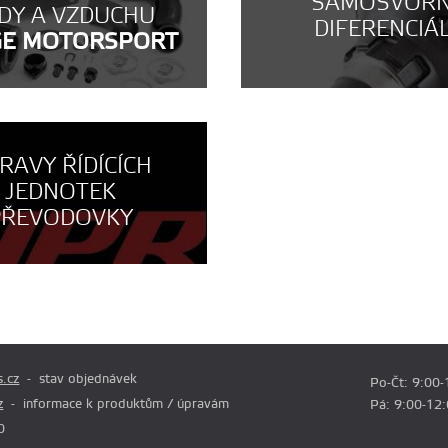
SAMOSVOR
DY A VZDUCHU
DIFERENCIÁ
GE MOTORSPORT
RAVY ŘÍDÍCÍCH
JEDNOTEK
PŘEVODOVKY
.cz
stav objednávek
Po-Čt: 9:00-
z
informace k produktům / úpravám
Pá: 9:00-12
0