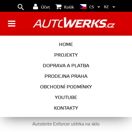
Kč
CS
Účet
Košík
PŘÍPRAVKY NA SKLO, TEKUTÉ
HOME
STĚRAČE
PROJEKTY
DOPRAVA A PLATBA
PRODEJNA PRAHA
AUTOKOSMETIKA
OBCHODNÍ PODMÍNKY
PŘÍPRAVKY NA SKLO, TEKUTÉ STĚRAČE
YOUTUBE
KONTAKTY
Autobrite Enforcer utěrka na sklo