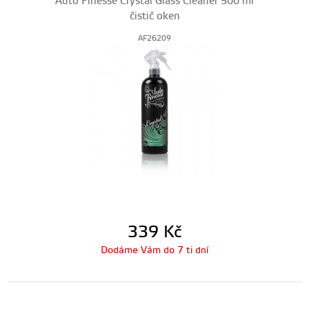
Auto Finesse Crystal Glass Cleaner 500 ml
čistič oken
AF26209
339
Kč
Dodáme Vám do 7 ti dní