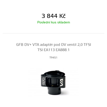
3 844
Kč
Poslední kus skladem
GFB DV+ VTA adaptér pod DV ventil 2,0 TFSI
TSI EA113 EA888.1
T9451