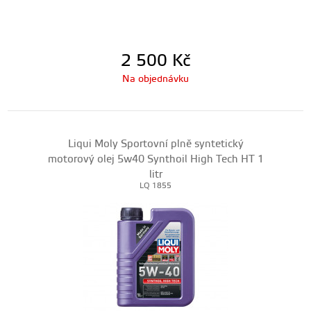
2 500
Kč
Na objednávku
Liqui Moly Sportovní plně syntetický
motorový olej 5w40 Synthoil High Tech HT 1
litr
LQ 1855