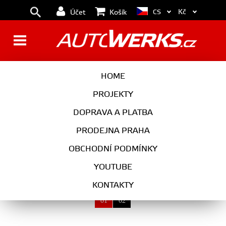
Kč
CS
Účet
Košík
MOTOR
HOME
PROJEKTY
DOPRAVA A PLATBA
MOTOR
PRODEJNA PRAHA
VYBERTE KATEGORII
OBCHODNÍ PODMÍNKY
YOUTUBE
KONTAKTY
01
02