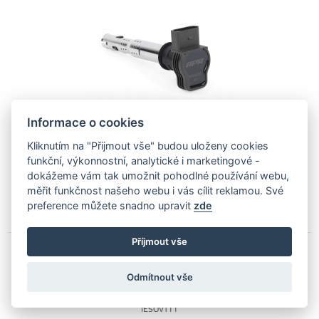
Informace o cookies
Kliknutím na "Přijmout vše" budou uloženy cookies
funkční, výkonnostní, analytické i marketingové -
dokážeme vám tak umožnit pohodlné používání webu,
1 290
Kč
měřit funkčnost našeho webu i vás cílit reklamou. Své
Skladem více než 5 Ks
preference můžete snadno upravit
zde
Příjmout vše
IE Stage 1 úprava řídící jednotky 2,0 TSI
Odmítnout vše
EA888.1 VW Golf 6 GTI Passat CC Škoda
Octavia RS SEAT Leon AUDI A3 TT
IESOVT11