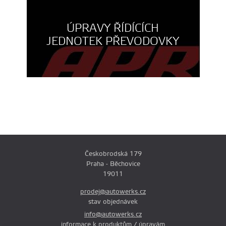
ÚPRAVY ŘÍDÍCÍCH
JEDNOTEK PŘEVODOVKY
Českobrodská 179
Praha - Běchovice
19011
prodej@autowerks.cz
stav objednávek
info@autowerks.cz
informace k produktům / úpravám