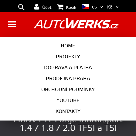
Kč
CS
Účet
Košík
BRZDY
KOLA
HOME
MOTOR
PODVOZEK
PROJEKTY
DOPRAVA A PLATBA
PŘEVODOVKA
VÝFUK
PRODEJNA PRAHA
EXTERIÉR
INTERIÉR
OBCHODNÍ PODMÍNKY
AUTOKOSMETIKA
YOUTUBE
Blow off ventil adaptér
KONTAKTY
FMDV14T Forge Motorsport
1.4 / 1.8 / 2.0 TFSI a TSI