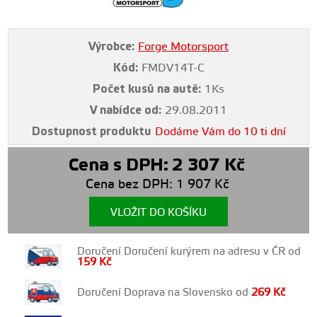
Výrobce:
Forge Motorsport
Kód:
FMDV14T-C
Počet kusů na autě:
1Ks
V nabídce od:
29.08.2011
Dostupnost produktu
Dodáme Vám do 10 ti dní
Cena s DPH:
2 307
Kč
Cena bez DPH:
1 907
Kč
VLOŽIT DO KOŠÍKU
Doručení Doručení kurýrem na adresu v ČR od
159
Kč
Doručení Doprava na Slovensko od
269
Kč