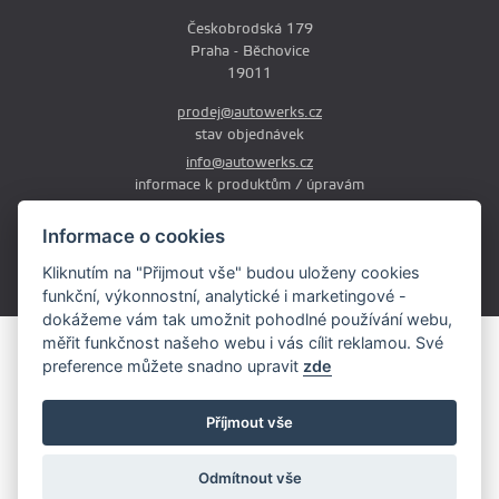
Českobrodská 179
Praha - Běchovice
19011
prodej@autowerks.cz
stav objednávek
info@autowerks.cz
informace k produktům / úpravám
+420 721 121 000
Informace o cookies
Po-Čt: 9:00-12:00 a 13:00-17:00
Kliknutím na "Přijmout vše" budou uloženy cookies
Pá: 9:00-12:00 a 13:00-16:00
funkční, výkonnostní, analytické i marketingové -
dokážeme vám tak umožnit pohodlné používání webu,
měřit funkčnost našeho webu i vás cílit reklamou. Své
Obsah stránek je majetkem provozovatele. Kopírování, zveřejňování
preference můžete snadno upravit
zde
textů či fotografii je povoleno pouze s jeho souhlasem.
Copyright © 2026 AutoWerks.cz
Příjmout vše
Všechna práva vyhrazena
Cookie
Odmítnout vše