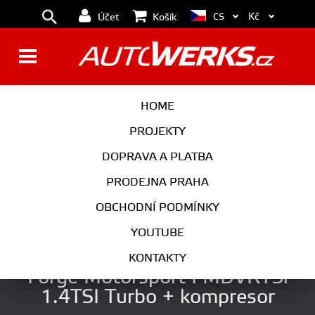
Kč
CS
Účet
Košík
BRZDY
KOLA
HOME
MOTOR
PODVOZEK
PROJEKTY
DOPRAVA A PLATBA
PŘEVODOVKA
VÝFUK
PRODEJNA PRAHA
EXTERIÉR
INTERIÉR
OBCHODNÍ PODMÍNKY
AUTOKOSMETIKA
YOUTUBE
Recirkulační blow off ventil
KONTAKTY
Forge Motorsport FMDVRTSi
1.4TSI Turbo + kompresor