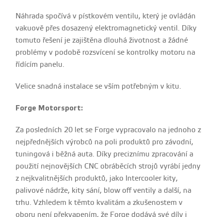
Náhrada spočívá v pístkovém ventilu, který je ovládán
vakuově přes dosazený elektromagnetický ventil. Díky
tomuto řešení je zajištěna dlouhá životnost a žádné
problémy v podobě rozsvícení se kontrolky motoru na
řídícím panelu.
Velice snadná instalace se vším potřebným v kitu.
Forge Motorsport:
Za posledních 20 let se Forge vypracovalo na jednoho z
nejpřednějších výrobců na poli produktů pro závodní,
tuningová i běžná auta. Díky preciznímu zpracování a
použití nejnovějších CNC obráběcích strojů vyrábí jedny
z nejkvalitnějších produktů, jako Intercooler kity,
palivové nádrže, kity sání, blow off ventily a další, na
trhu. Vzhledem k těmto kvalitám a zkušenostem v
oboru není překvapením, že Forge dodává své díly i