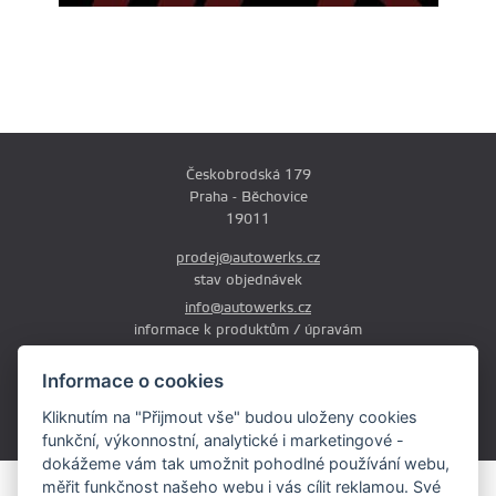
Českobrodská 179
Praha - Běchovice
19011
prodej@autowerks.cz
stav objednávek
info@autowerks.cz
informace k produktům / úpravám
+420 721 121 000
Informace o cookies
Po-Čt: 9:00-12:00 a 13:00-17:00
Kliknutím na "Přijmout vše" budou uloženy cookies
Pá: 9:00-12:00 a 13:00-16:00
funkční, výkonnostní, analytické i marketingové -
dokážeme vám tak umožnit pohodlné používání webu,
měřit funkčnost našeho webu i vás cílit reklamou. Své