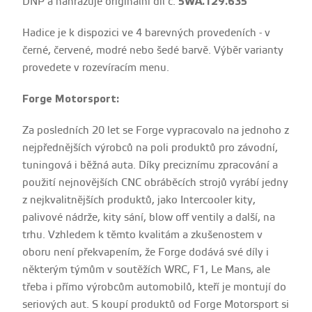
DNP a nahrazuje originální díl č.
5WA.129.635
Hadice je k dispozici ve 4 barevných provedeních - v
černé, červené, modré nebo šedé barvě. Výběr varianty
provedete v rozevíracím menu.
Forge Motorsport:
Za posledních 20 let se Forge vypracovalo na jednoho z
nejpřednějších výrobců na poli produktů pro závodní,
tuningová i běžná auta. Díky preciznímu zpracování a
použití nejnovějších CNC obráběcích strojů vyrábí jedny
z nejkvalitnějších produktů, jako Intercooler kity,
palivové nádrže, kity sání, blow off ventily a další, na
trhu. Vzhledem k těmto kvalitám a zkušenostem v
oboru není překvapením, že Forge dodává své díly i
některým týmům v soutěžích WRC, F1, Le Mans, ale
třeba i přímo výrobcům automobilů, kteří je montují do
seriových aut. S koupí produktů od Forge Motorsport si