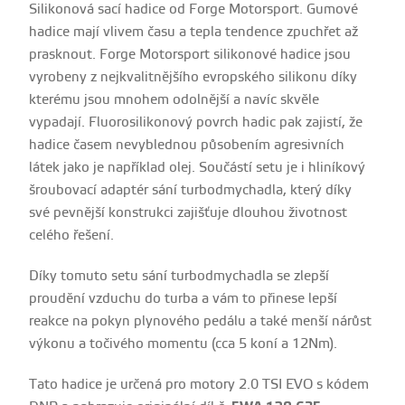
Silikonová sací hadice od Forge Motorsport. Gumové
hadice mají vlivem času a tepla tendence zpuchřet až
prasknout. Forge Motorsport silikonové hadice jsou
vyrobeny z nejkvalitnějšího evropského silikonu díky
kterému jsou mnohem odolnější a navíc skvěle
vypadají. Fluorosilikonový povrch hadic pak zajistí, že
hadice časem nevyblednou působením agresivních
látek jako je například olej. Součástí setu je i hliníkový
šroubovací adaptér sání turbodmychadla, který díky
své pevnější konstrukci zajišťuje dlouhou životnost
celého řešení.
Díky tomuto setu sání turbodmychadla se zlepší
proudění vzduchu do turba a vám to přinese lepší
reakce na pokyn plynového pedálu a také menší nárůst
výkonu a točivého momentu (cca 5 koní a 12Nm).
Tato hadice je určená pro motory 2.0 TSI EVO s kódem