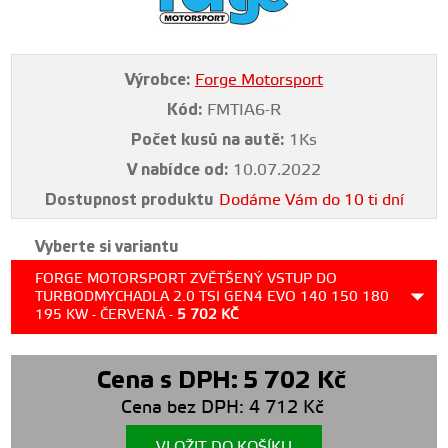
Výrobce:
Forge Motorsport
Kód:
FMTIA6-R
Počet kusů na autě:
1Ks
V nabídce od:
10.07.2022
Dostupnost produktu
Dodáme Vám do 10 ti dní
Vyberte si variantu
FORGE MOTORSPORT ZVĚTŠENÝ VSTUP DO
TURBODMYCHADLA 2.0 TSI GEN4 EVO 140 150 180
195 KW - ČERVENÁ -
5 702
KČ
Cena s DPH:
5 702
Kč
Cena bez DPH:
4 712
Kč
VLOŽIT DO KOŠÍKU