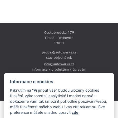
Českobrodská 179
Praha - Běchovice
19011
prodej@autowerks.cz
stav objednávek
info@autowerks.cz
informace k produktům / úpravám
+420 721 121 000
Informace o cookies
Po-Čt: 9:00-12:00 a 13:00-17:00
Kliknutím na "Přijmout vše" budou uloženy cookies
Pá: 9:00-12:00 a 13:00-16:00
funkční, výkonnostní, analytické i marketingové -
dokážeme vám tak umožnit pohodlné používání webu,
měřit funkčnost našeho webu i vás cílit reklamou. Své
Obsah stránek je majetkem provozovatele. Kopírování, zveřejňování
preference můžete snadno upravit
zde
textů či fotografii je povoleno pouze s jeho souhlasem.