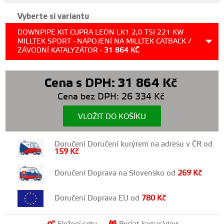
Vyberte si variantu
DOWNPIPE KIT CUPRA LEON LK1 2,0 TSI 221 KW
MILLTEK SPORT - NAPOJENÍ NA MILLTEK CATBACK /
ZÁVODNÍ KATALYZÁTOR -
31 864
KČ
Cena s DPH:
31 864
Kč
Cena bez DPH:
26 334
Kč
VLOŽIT DO KOŠÍKU
Doručení Doručení kurýrem na adresu v ČR od
159
Kč
Doručení Doprava na Slovensko od
269
Kč
Doručení Doprava EU od
780
Kč
Složení setu
Poslat kamarádovi