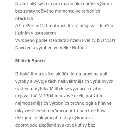
Nízkotlaký systém pro maximální nárůst výkonu
bez ztráty točivého momentu ve středních
otáčkách
Až o 35% nižší hmotnost, která přispívá k lepším
jízdním vlastnostem
Vyrobeno podle standardů řízení kvality ISO 9001
Navržen a vyroben ve Velké Británii
Milltek Sport:
Britská firma s více jak 30ti letou praxí na poli
výroby a vývoje těch nejkvalitnějších výfukových
systému. Výfuky Milltek se vyznačují užitím
nejkvalitnější T304 nerezové oceli, použitím
nejmodernějších výrobních technologií a hlavně
díky zvětšenému průměru potrubí a free flow
designu i reálnými přírustky výkonu za
doprovodu zlepšené zvukové kulisy bez