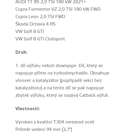
AUDI TT 8S 2,0 TSI 180 kW 2021+
Cupra Formentor VZ 2,0 TSI 180 kW FWD
Cupra Leon 2,0 TSI FWD
Škoda Octavia 4 RS
VW Golf 8 GTI
VW Golf 8 GTI Clubsport
Druh:
1. díl výfuku neboli downpipe. Díl, který se
napojuje přímo na turbodmychadlo. Obsahuje
vlnovec a katalyzátor (popřípadě sekci bez
katalyzátoru) a na tento díl se pak napojuje
zbytek výfuku, který se nazývá Catback výfuk.
Vlastnosti:
Vyroben z kvalitní T304 nerezové oceli
Průměr vedení 94 mm (3,7")