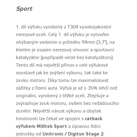
Sport
1. díl výfuku vyrobený z T304 vysokojakostní
nerezové oceli. Celý 1. díl výfuku je vytvořen
ohýbaným vedením o průměru 94mm (3,7"), na
kterém je osazen nerezový vlnovec a sportovní
katalyzátor (popřípadě verze bez katalyzátoru).
Tento díl má největší přínos v celé výfukové
soustavě jak ke zvýšení výkonu, tak také ke
zvuku motoru. Díky tomu lze maximalizovat
zážitky z řízení auta. Výfuk je až o 35% lehčí než
originální, vyrobený z těžké oceli. Zlepšuje a
zvýrazňuje zvuk motoru, ovšem bez nežádoucího
dunění. Největší nárust výkonu a úbytek
hmotnosti lze čekat ve spojení s
catback
výfukem Milltek Sport
a úpravou řídící
jednotky od
Unitronic / Digitun Stage 2
.