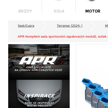
BRZDY
KOLA
MOTOR
Seat/Cupra
Terramar (2024- )
M
APR Kompletní sada sportovních zapalovacích modulů, svíček 