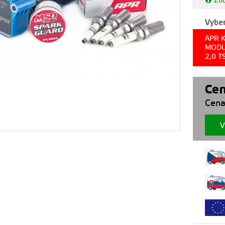
Zbo
Vyber
APR 
MODU
2,0 T
Cen
Cena
V