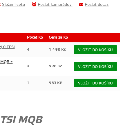
Složení setu
Poslat kamarádovi
Poslat dotaz
Počet KS
Cena za KS
 4,0 TFSI
4
1 490
Kč
VLOŽIT DO KOŠÍKU
I MQB +
4
998
Kč
VLOŽIT DO KOŠÍKU
1
983
Kč
VLOŽIT DO KOŠÍKU
0 TSI MQB