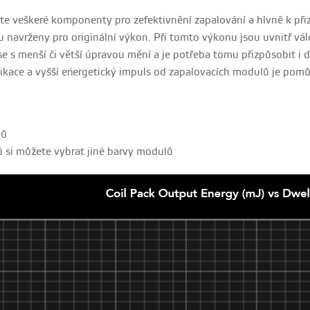
te veškeré komponenty pro zefektivnění zapalování a hlvně k při
u navrženy pro originální výkon. Při tomto výkonu jsou uvnitř válc
e s menší či větší úpravou mění a je potřeba tomu přizpůsobit i d
kace a vyšší eńergetický impuls od zapalovacích modulů je pom
lů
ů si můžete vybrat jiné barvy modulů