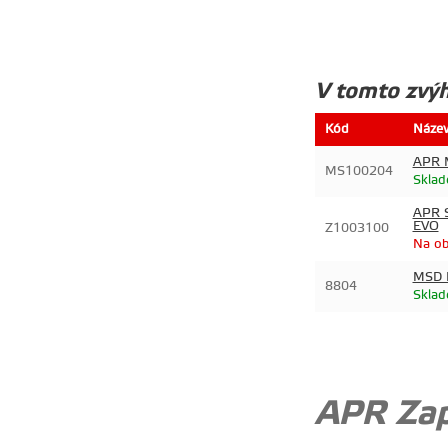
V tomto zvý
Kód
Náze
APR M
MS100204
Sklad
APR S
EVO
Z1003100
Na ob
MSD D
8804
Sklad
APR Zap