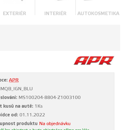
EXTERIÉR
INTERIÉR
AUTOKOSMETIKA
bce:
APR
MQB_IGN_BLU
slování:
MS100204-8804-Z1003100
t kusů na autě:
1Ks
bídce od:
01.11.2022
upnost produktu
Na objednávku