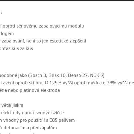
:
tí oproti sériovému zapalovacímu modulu
 logem
y zapalování, není to jen estetické zlepšení
ontáž kus za kus
 podobné jako (Bosch 3, Brisk 10, Denso 27, NGK 9)
tavení oproti stříbru, O 125% vyšší oproti mědi a o 38% vyšší ne
děná nebo platinová elektroda
 větší jiskra
 elektrody oproti seriové svíčce
n vhodný pro použití i s E85 palivem
ůči detonacím a předzápalům