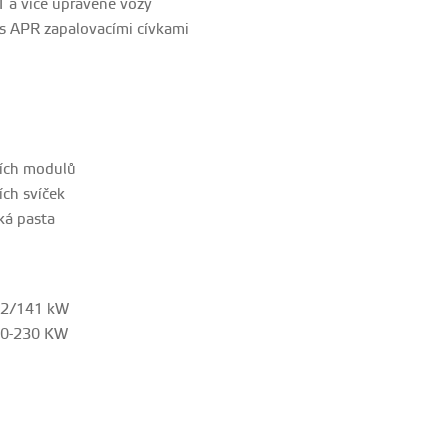
 1 a více upravené vozy
í s APR zapalovacími cívkami
ích modulů
ch svíček
ká pasta
32/141 kW
40-230 KW