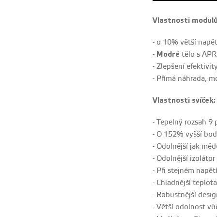
Vlastnosti modulů
- o 10% větší napě
-
Modré
tělo s APR
- Zlepšení efektivit
- Přímá náhrada, m
Vlastnosti svíček:
- Tepelný rozsah 9
- O 152% vyšší bod 
- Odolnější jak mě
- Odolnější izolátor
- Při stejném napětí
- Chladnější teplota
- Robustnější desig
- Větší odolnost v