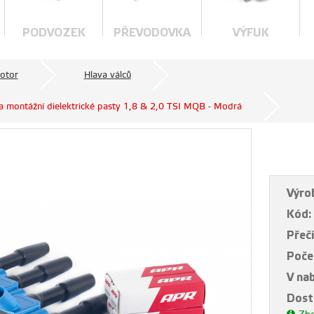
PODVOZEK
PŘEVODOVKA
VÝFUK
otor
Hlava válců
a montážní dielektrické pasty 1,8 & 2,0 TSI MQB - Modrá
Výro
Kód:
Přečí
Poče
V na
Dost