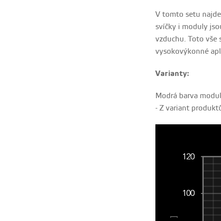
V tomto setu najde
svíčky i moduly jso
vzduchu. Toto vše s
vysokovýkonné apli
Varianty:
Modrá barva modu
- Z variant produkt