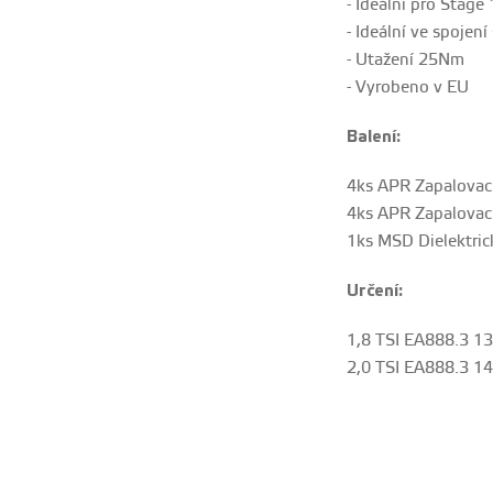
- Ideální pro Stage
- Ideální ve spojen
- Utažení 25Nm
- Vyrobeno v EU
Balení:
4ks APR Zapalovac
4ks APR Zapalovací
1ks MSD Dielektric
Určení:
1,8 TSI EA888.3 1
2,0 TSI EA888.3 1