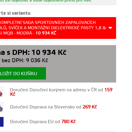
ží lze objednat a bude objednáno přímo pro Vás.
te si variantu
KOMPLETNÍ SADA SPORTOVNÍCH ZAPALOVACÍCH
LŮ, SVÍČEK A MONTÁŽNÍ DIELEKTRICKÉ PASTY 1,8 &
SI MQB - MODRÁ -
10 934
KČ
a s DPH:
10 934
Kč
 bez DPH:
9 036
Kč
LOŽIT DO KOŠÍKU
Doručení Doručení kurýrem na adresu v ČR od
159
Kč
Doručení Doprava na Slovensko od
269
Kč
Doručení Doprava EU od
780
Kč