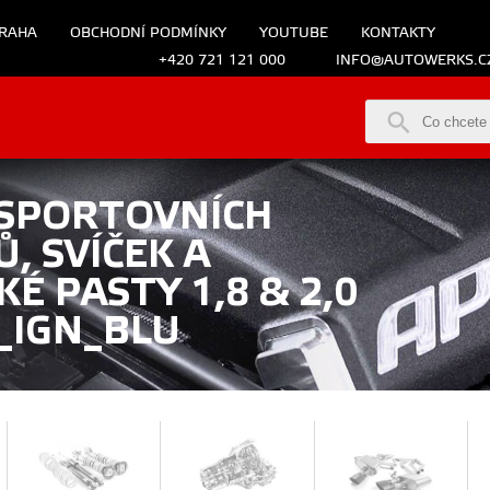
RAHA
OBCHODNÍ PODMÍNKY
YOUTUBE
KONTAKTY
+420 721 121 000
INFO@AUTOWERKS.C
 SPORTOVNÍCH
, SVÍČEK A
É PASTY 1,8 & 2,0
_IGN_BLU