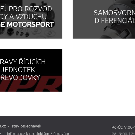
NEJ PRO ROZVOD
SAMOSVOR
DY A VZDUCHU
DIFERENCIÁ
GE MOTORSPORT
RAVY ŘÍDÍCÍCH
JEDNOTEK
PŘEVODOVKY
.cz
stav objednávek
Po-Čt: 9:00-
z
informace k produktům / úpravám
Pá: 9:00-12