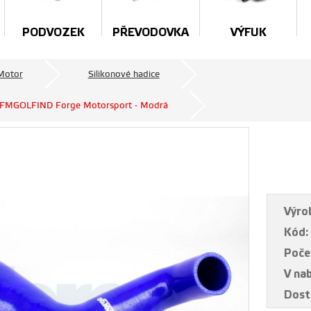
PODVOZEK
PŘEVODOVKA
VÝFUK
Motor
Silikonové hadice
on FMGOLFIND Forge Motorsport - Modrá
Výro
Kód:
Poče
V na
Dost