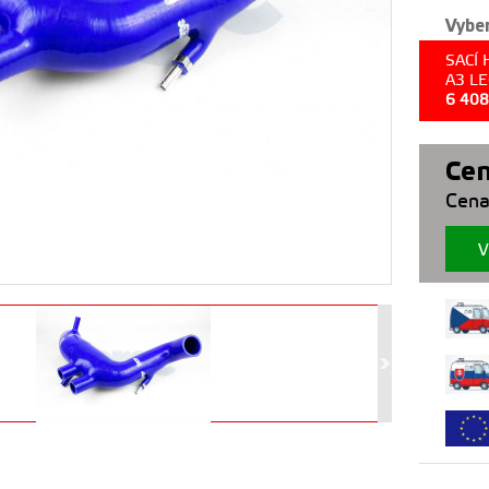
Vyber
SACÍ 
A3 L
6 40
Cen
Cena
V