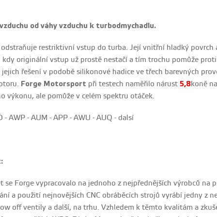
 vzduchu od váhy vzduchu k turbodmychadlu.
 odstraňuje restriktivní vstup do turba. Její vnitřní hladký povrc
 kdy originální vstup už prostě nestačí a tím trochu pomůže pro
 jejich řešení v podobě silikonové hadice ve třech barevných prov
otoru.
Forge Motorsport
při testech naměřilo nárust
5,8
koně na
o výkonu, ale pomůže v celém spektru otáček.
 - AWP - AUM - APP - AWU - AUQ - dalsí
:
et se Forge vypracovalo na jednoho z nejpřednějších výrobců na p
ní a použití nejnovějších CNC obráběcích strojů vyrábí jedny z nej
blow off ventily a další, na trhu. Vzhledem k těmto kvalitám a z