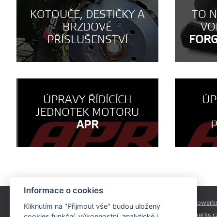
KOTOUČE, DESTIČKY A
TO 
BRZDOVÉ
VO
PŘÍSLUŠENSTVÍ
FOR
ÚPRAVY ŘÍDÍCÍCH
ÚP
JEDNOTEK MOTORU
APR
Informace o cookies
Českobrodská 179
prodej@autowerks
Kliknutím na "Přijmout vše" budou uloženy
Praha - Běchovice
info@autowerks.c
cookies funkční, výkonnostní, analytické i