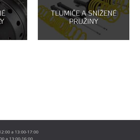
NÉ
TLUMIČE A SNÍŽENÉ
LY
PRUŽINY
12:00 a 13:00-17:00
:00 a 13:00-16:00