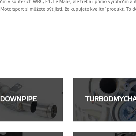
ům v soutěžích WRC, F1, Le Mans, ale třeba i přímo výrobcům aut
otorsport si můžete být jisti, že kupujete kvalitní produkt. To 
DOWNPIPE
TURBODMYCH