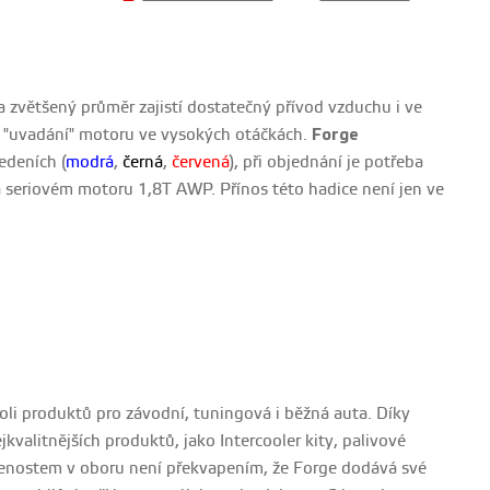
h a zvětšený průměr zajistí dostatečný přívod vzduchu i ve
ti "uvadání" motoru ve vysokých otáčkách.
Forge
edeních (
modrá
,
černá
,
červená
), při objednání je potřeba
 seriovém motoru 1,8T AWP. Přínos této hadice není jen ve
oli produktů pro závodní, tuningová i běžná auta. Díky
kvalitnějších produktů, jako Intercooler kity, palivové
kušenostem v oboru není překvapením, že Forge dodává své