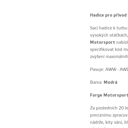
Hadice pro přívod
Sací hadice k turbu
vysokých otáčkách,
Motorsport
nabízí
specifikovat kód m
zvýšení maximálníh
Pasuje: AWW - AWD
Barva:
Modrá
Forge Motorsport
Za posledních 20 l
preciznímu zpracová
nádrže, kity sání, 