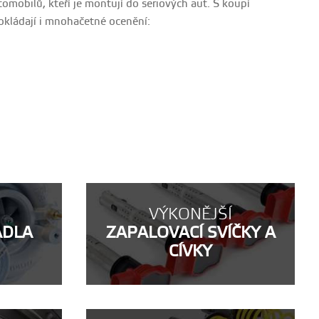
omobilů, kteří je montují do seriových aut. S koupí
dokládají i mnohačetné ocenění:
VÝKONĚJŠÍ
ADLA
ZAPALOVACÍ SVÍČKY A
CÍVKY