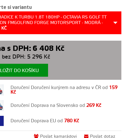
te si variantu
HADICE K TURBU 1.8T 180HP - OCTAVIA RS GOLF TT
EON FMGOLFIND FORGE MOTORSPORT - MODRÁ -
8
KČ
a s DPH:
6 408
Kč
 bez DPH:
5 296
Kč
LOŽIT DO KOŠÍKU
Doručení Doručení kurýrem na adresu v ČR od
159
Kč
Doručení Doprava na Slovensko od
269
Kč
Doručení Doprava EU od
780
Kč
Poslat kamarádovi
Poslat dotaz