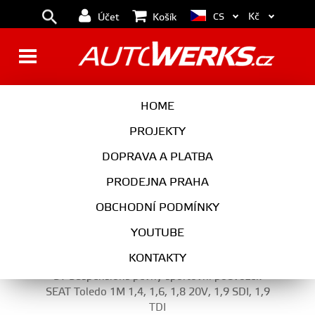
Kč
CS
Účet
Košík
TLUMIČE - PEVNÉ
HOME
PROJEKTY
DOPRAVA A PLATBA
PODVOZEK
PRODEJNA PRAHA
TLUMIČE - PEVNÉ
OBCHODNÍ PODMÍNKY
YOUTUBE
KONTAKTY
ST Suspensions pevný sportovní podvozek
SEAT Toledo 1M 1,4, 1,6, 1,8 20V, 1,9 SDI, 1,9
TDI