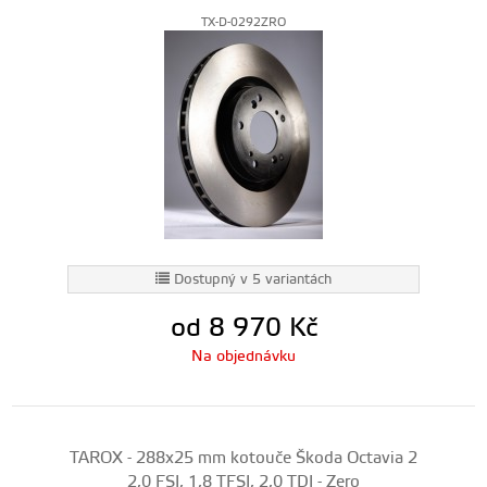
TX-D-0292ZRO
Dostupný v 5 variantách
od 8 970
Kč
Na objednávku
TAROX - 288x25 mm kotouče Škoda Octavia 2
2,0 FSI, 1,8 TFSI, 2,0 TDI - Zero