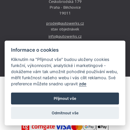
Českobrodská 179
Praha - Běchovice
19011
prodej@autowerks.cz
stav objednávek
info@autowerks.cz
informace k produktům / úpravám
Informace o cookies
+420 721 121 000
Kliknutím na "Přijmout vše" budou uloženy cookies
Po-Čt: 9:00-12:00 a 13:00-17:00
funkční, výkonnostní, analytické i marketingové -
Pá: 9:00-12:00 a 13:00-16:00
dokážeme vám tak umožnit pohodlné používání webu,
měřit funkčnost našeho webu i vás cílit reklamou. Své
preference můžete snadno upravit
zde
Obsah stránek je majetkem provozovatele. Kopírování, zveřejňování
textů či fotografii je povoleno pouze s jeho souhlasem.
Copyright © 2026 AutoWerks.cz
Příjmout vše
Všechna práva vyhrazena
Odmítnout vše
Cookie