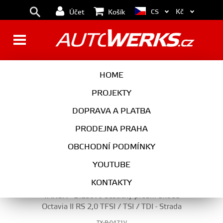
Kč
CS
Účet
Košík
BRZDY
HOME
PROJEKTY
DOPRAVA A PLATBA
BRZDY
PRODEJNA PRAHA
VYBERTE KATEGORII
OBCHODNÍ PODMÍNKY
YOUTUBE
KONTAKTY
TAROX - Brzdové destičky přední Škoda
Octavia II RS 2,0 TFSI / TSI / TDI - Strada