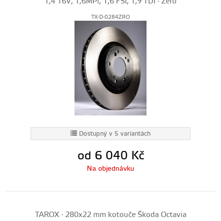
1,4 16V, 1,6MPi, 1,6 FSI, 1,9 TDI - Zero
TX-D-0284ZRO
Dostupný v 5 variantách
od 6 040
Kč
Na objednávku
TAROX - 280x22 mm kotouče Škoda Octavia