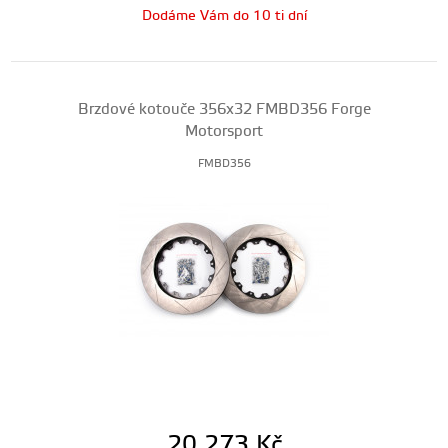
Dodáme Vám do 10 ti dní
Brzdové kotouče 356x32 FMBD356 Forge
Motorsport
FMBD356
20 273
Kč