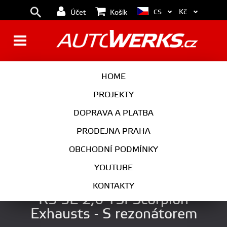
Kč
CS
Účet
Košík
BRZDY
KOLA
HOME
MOTOR
PODVOZEK
PROJEKTY
DOPRAVA A PLATBA
PŘEVODOVKA
VÝFUK
PRODEJNA PRAHA
EXTERIÉR
INTERIÉR
OBCHODNÍ PODMÍNKY
AUTOKOSMETIKA
YOUTUBE
Catback výfuk Škoda Octavia
KONTAKTY
RS 5E 2,0 TSI Scorpion
Exhausts - S rezonátorem