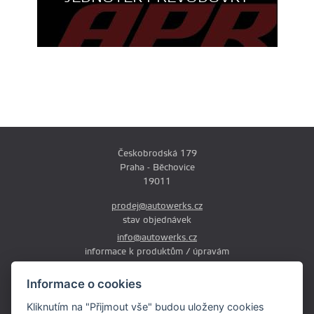
Českobrodská 179
Praha - Běchovice
19011
prodej@autowerks.cz
stav objednávek
info@autowerks.cz
informace k produktům / úpravám
+420 721 121 000
Informace o cookies
Po-Čt: 9:00-12:00 a 13:00-17:00
Kliknutím na "Přijmout vše" budou uloženy cookies
Pá: 9:00-12:00 a 13:00-16:00