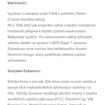
Vlastnosti:
Vyroben z nerezové oceli T304 o průměru 76mm
(1,5mm tlouštka stěny)
Až o 35% lehčí jak originální výfuk s lepším rozložením
hmotnosti příspívá k lepším jízdním vlastnostem.
Nízkotlaký systém. Po namontování reálný přírustek
výkonu ideální ve spojení s APR Stage 1 úpravou
Zvýrazňuje zvuk motoru bez nežádoucího dunění
Decentní design, který podtrhuje celkový vzhled
automobilu
Scorpion Exhausts:
Britská firma s více jak 30ti letou praxí na poli výroby a
vývoje těch nejkvalitnějších výfukových systému na
trhu. Výfuky Scorpion využívají závodní teamy z mnoha
soutěžních odvětví jako jsou BTCC, Porsche Cup, VW