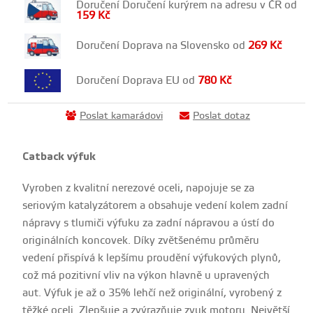
Doručení Doručení kurýrem na adresu v ČR od
159
Kč
Doručení Doprava na Slovensko od
269
Kč
Doručení Doprava EU od
780
Kč
Poslat kamarádovi
Poslat dotaz
Catback výfuk
Vyroben z kvalitní nerezové oceli, napojuje se za
seriovým katalyzátorem a obsahuje vedení kolem zadní
nápravy s tlumiči výfuku za zadní nápravou a ústí do
originálních koncovek. Díky zvětšenému průměru
vedení přispívá k lepšímu proudění výfukových plynů,
což má pozitivní vliv na výkon hlavně u upravených
aut. Výfuk je až o 35% lehčí než originální, vyrobený z
těžké oceli. Zlepšuje a zvýrazňuje zvuk motoru. Největší