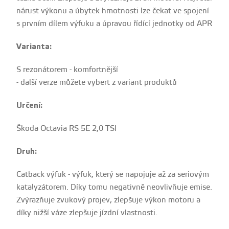
nárust výkonu a úbytek hmotnosti lze čekat ve spojení
s prvním dílem výfuku a úpravou řídící jednotky od APR
Varianta:
S rezonátorem - komfortnější
- další verze můžete vybert z variant produktů
Určení:
Škoda Octavia RS 5E 2,0 TSI
Druh:
Catback výfuk - výfuk, který se napojuje až za seriovým
katalyzátorem. Díky tomu negativně neovlivňuje emise.
Zvýrazňuje zvukový projev, zlepšuje výkon motoru a
díky nižší váze zlepšuje jízdní vlastnosti.