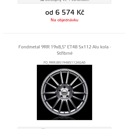
od 6 574
Kč
Na objednávku
Fondmetal 9RR 19x8,5" ET48 5x112 Alu kola -
Stříbrné
FO_9RRJ8519485112KGA0