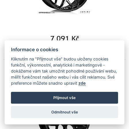
7 091
Kč
Na objednávku
Informace o cookies
Kliknutím na "Přijmout vše" budou uloženy cookies
funkční, výkonnostní, analytické i marketingové -
dokážeme vám tak umožnit pohodlné používání webu,
Ispiri wheels ISR10 19x8,5 ET42 5x112 alu
měřit funkčnost našeho webu i vás cílit reklamou. Své
kola - černé
preference můžete snadno upravit
zde
IW-ISR10-19x85-ET42-5x112-B
Příjmout vše
Odmítnout vše