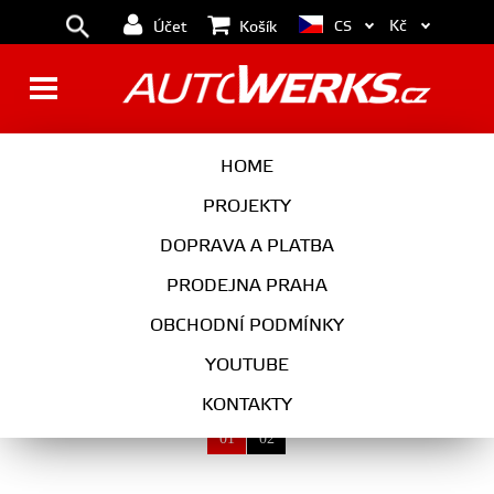
Kč
CS
Účet
Košík
KOLA
HOME
PROJEKTY
DOPRAVA A PLATBA
KOLA
PRODEJNA PRAHA
VYBERTE KATEGORII
OBCHODNÍ PODMÍNKY
YOUTUBE
KONTAKTY
01
02