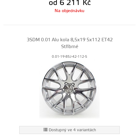
od 6 211
Kč
Na objednávku
3SDM 0.01 Alu kola 8,5x19 5x112 ET42
Stříbrné
0.01-19-85J-42-112-S
Dostupný ve 4 variantách