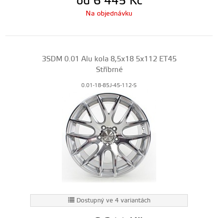
od 6 445
Kč
Na objednávku
3SDM 0.01 Alu kola 8,5x18 5x112 ET45
Stříbrné
0.01-18-85J-45-112-S
Dostupný ve 4 variantách