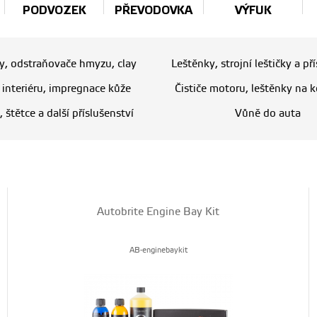
PODVOZEK
PŘEVODOVKA
VÝFUK
ry, odstraňovače hmyzu, clay
Leštěnky, strojní leštičky a př
e interiéru, impregnace kůže
Čističe motoru, leštěnky na k
, štětce a další příslušenství
Vůně do auta
Autobrite Engine Bay Kit
AB-enginebaykit