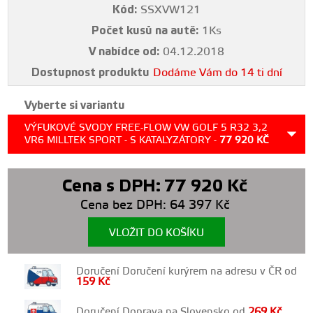
Kód:
SSXVW121
Počet kusů na autě:
1Ks
V nabídce od:
04.12.2018
Dostupnost produktu
Dodáme Vám do 14 ti dní
Vyberte si variantu
VÝFUKOVÉ SVODY FREE-FLOW VW GOLF 5 R32 3,2
VR6 MILLTEK SPORT - S KATALYZÁTORY -
77 920
KČ
Cena s DPH:
77 920
Kč
Cena bez DPH:
64 397
Kč
VLOŽIT DO KOŠÍKU
Doručení Doručení kurýrem na adresu v ČR od
159
Kč
Doručení Doprava na Slovensko od
269
Kč