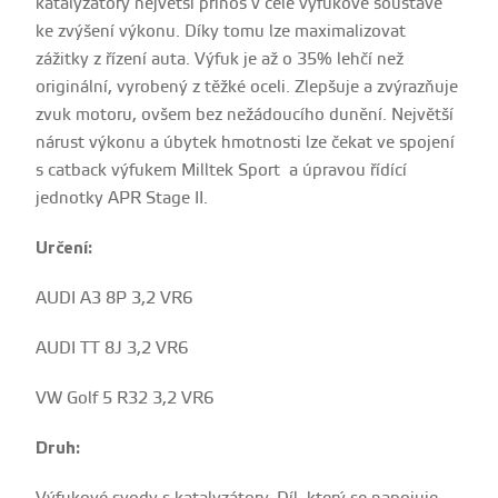
katalyzátory největší přínos v celé výfukové soustavě
ke zvýšení výkonu. Díky tomu lze maximalizovat
zážitky z řízení auta. Výfuk je až o 35% lehčí než
originální, vyrobený z těžké oceli. Zlepšuje a zvýrazňuje
zvuk motoru, ovšem bez nežádoucího dunění. Největší
nárust výkonu a úbytek hmotnosti lze čekat ve spojení
s catback výfukem Milltek Sport a úpravou řídící
jednotky APR Stage II.
Určení:
AUDI A3 8P 3,2 VR6
AUDI TT 8J 3,2 VR6
VW Golf 5 R32 3,2 VR6
Druh: