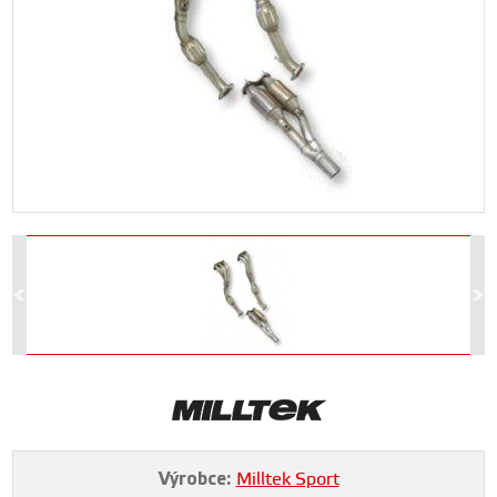
Výrobce:
Milltek Sport