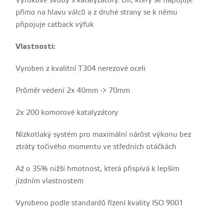
Výfukové svody s katalyzátory. Díl, který se napojuje
přímo na hlavu válců a z druhé strany se k němu
připojuje catback výfuk
Vlastnosti:
Vyroben z kvalitní T304 nerezové oceli
Průměr vedení 2x 40mm -> 70mm
2x 200 komorové katalyzátory
Nízkotlaký systém pro maximální nárůst výkonu bez
ztráty točivého momentu ve středních otáčkách
Až o 35% nižší hmotnost, která přispívá k lepším
jízdním vlastnostem
Vyrobeno podle standardů řízení kvality ISO 9001