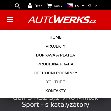
Kč
CS
Účet
Košík
BRZDY
KOLA
HOME
MOTOR
PODVOZEK
PROJEKTY
DOPRAVA A PLATBA
PŘEVODOVKA
VÝFUK
PRODEJNA PRAHA
EXTERIÉR
INTERIÉR
OBCHODNÍ PODMÍNKY
AUTOKOSMETIKA
YOUTUBE
Výfukové svody Free-flow VW
KONTAKTY
Golf 5 R32 3,2 VR6 Milltek
Sport - s katalyzátory