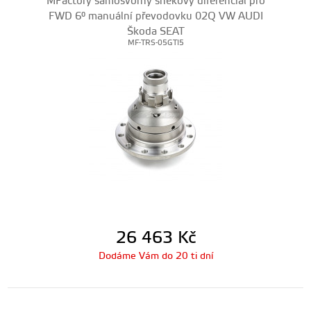
MFactory samosvorný šnekový diferenciál pro
FWD 6° manuální převodovku 02Q VW AUDI
Škoda SEAT
MF-TRS-05GTI5
26 463
Kč
Dodáme Vám do 20 ti dní