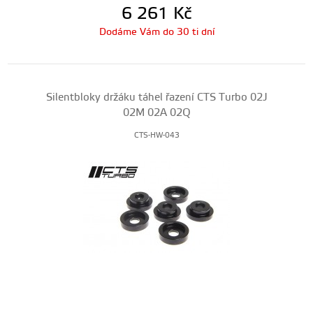
6 261
Kč
Dodáme Vám do 30 ti dní
Silentbloky držáku táhel řazení CTS Turbo 02J
02M 02A 02Q
CTS-HW-043