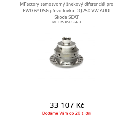
MFactory samosvorný šnekový diferenciál pro
FWD 6° DSG převodovku DQ250 VW AUDI
Škoda SEAT
MF-TRS-05DSG6-3
33 107
Kč
Dodáme Vám do 20 ti dní