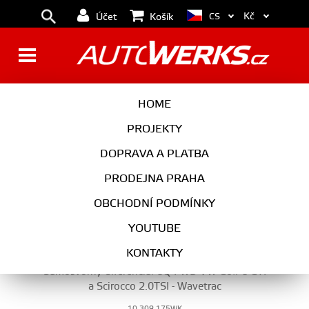
Kč
CS
Účet
Košík
PŘEVODOVKA
HOME
PROJEKTY
DOPRAVA A PLATBA
PŘEVODOVKA
PRODEJNA PRAHA
VYBERTE KATEGORII
OBCHODNÍ PODMÍNKY
YOUTUBE
KONTAKTY
Samosvorný diferenciál 6Q FWD VW Golf 6 GTI
a Scirocco 2.0TSI - Wavetrac