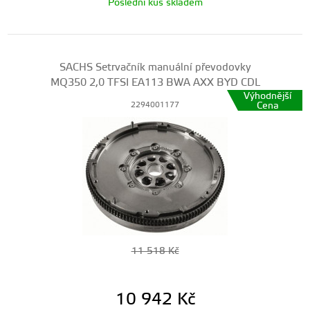
Poslední kus skladem
SACHS Setrvačník manuální převodovky
MQ350 2,0 TFSI EA113 BWA AXX BYD CDL
Výhodnější
Cena
2294001177
11 518
Kč
10 942
Kč