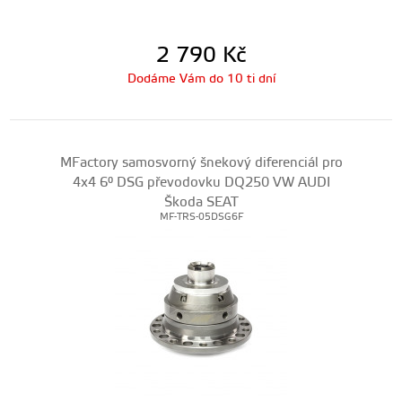
2 790
Kč
Dodáme Vám do 10 ti dní
MFactory samosvorný šnekový diferenciál pro
4x4 6° DSG převodovku DQ250 VW AUDI
Škoda SEAT
MF-TRS-05DSG6F