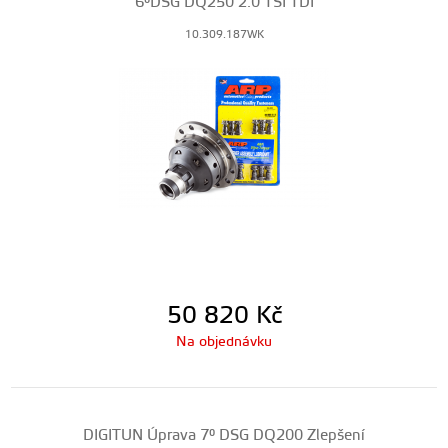
6°DSG DQ250 2.0 TSI TDI
10.309.187WK
50 820
Kč
Na objednávku
DIGITUN Úprava 7° DSG DQ200 Zlepšení