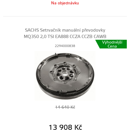
Na objednávku
SACHS Setrvačník manuální převodovky
MQ350 2,0 TSI EA888 CCZA CCZB CAWB
Výhodnější
Cena
2294000838
14 640
Kč
13 908
Kč