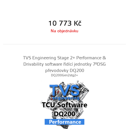
10 773
Kč
Na objednávku
TVS Engineering Stage 2+ Performance &
Drivability software řídící jednotky 7°DSG
převodovky DQ200
DQ200Gen2stg2+