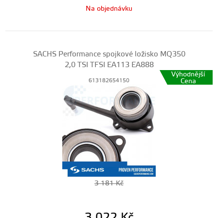
Na objednávku
SACHS Performance spojkové ložisko MQ350
2,0 TSI TFSI EA113 EA888
Výhodnější
Cena
613182654150
3 181
Kč
3 022
Kč