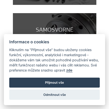
SAMOSVORNÉ
DIFERENCIÁLY
Informace o cookies
Kliknutím na "Přijmout vše" budou uloženy cookies
funkční, výkonnostní, analytické i marketingové -
dokážeme vám tak umožnit pohodlné používání webu,
měřit funkčnost našeho webu i vás cílit reklamou. Své
preference můžete snadno upravit
zde
TLUMIČE A SNÍŽENÉ
Příjmout vše
PRUŽINY
Odmítnout vše