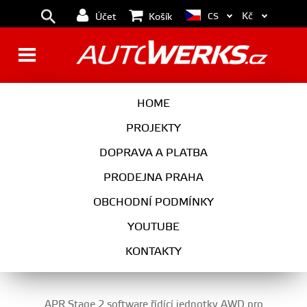
Kč
CS
Účet
Košík
GOLF 7 (2013-2019 )
HOME
PROJEKTY
DOPRAVA A PLATBA
PRODEJNA PRAHA
OBCHODNÍ PODMÍNKY
YOUTUBE
...
01
02
03
04
05
09
Další…
KONTAKTY
APR Stage 2 software řídící jednotky AWD pro