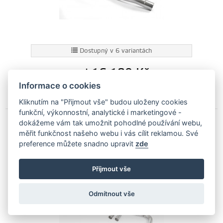
Dostupný v 6 variantách
od 16 180
Kč
Informace o cookies
Varianty skladem
Kliknutím na "Přijmout vše" budou uloženy cookies
funkční, výkonnostní, analytické i marketingové -
dokážeme vám tak umožnit pohodlné používání webu,
Catback výfuk RACE VW Golf 7 GTI +
měřit funkčnost našeho webu i vás cílit reklamou. Své
Performance 2,0 TSI (facelift 2017->) Milltek
preference můžete snadno upravit
zde
Sport - bez rezonátoru / leštěné koncovky
SSXVW462
Příjmout vše
Odmítnout vše