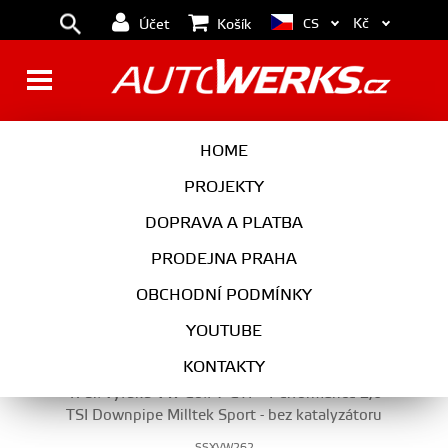
Kč
CS
Účet
Košík
VÝFUK
HOME
PROJEKTY
DOPRAVA A PLATBA
VÝFUK
PRODEJNA PRAHA
VYBERTE KATEGORII
OBCHODNÍ PODMÍNKY
YOUTUBE
KONTAKTY
1. díl výfuku VW Golf 7 GTI + Performance 2,0
TSI Downpipe Milltek Sport - bez katalyzátoru