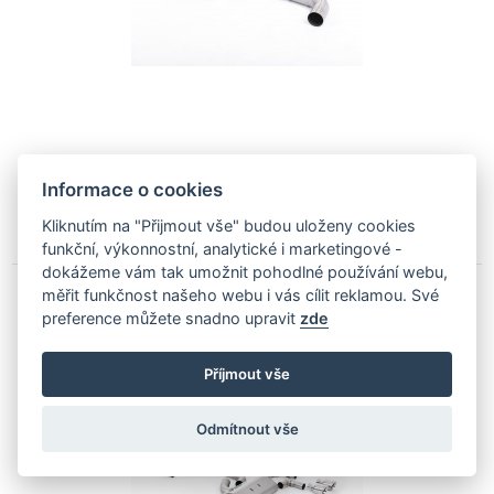
11 894
Kč
Informace o cookies
Dodáme Vám do 14 ti dní
Kliknutím na "Přijmout vše" budou uloženy cookies
funkční, výkonnostní, analytické i marketingové -
dokážeme vám tak umožnit pohodlné používání webu,
měřit funkčnost našeho webu i vás cílit reklamou. Své
80mm Klapkový catback výfuk VW Golf 7.5 R
preference můžete snadno upravit
zde
2.0 TSI (facelift 2017->) Milltek Sport -
Hlasitější / Leštěné kulaté koncovky
Příjmout vše
SSXVW646
Odmítnout vše