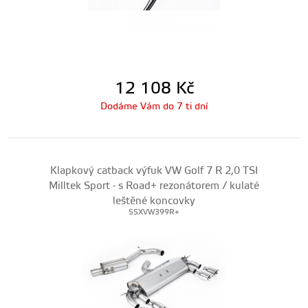
12 108
Kč
Dodáme Vám do 7 ti dní
Klapkový catback výfuk VW Golf 7 R 2,0 TSI
Milltek Sport - s Road+ rezonátorem / kulaté
leštěné koncovky
SSXVW399R+