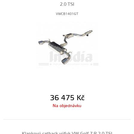
2.0 TSI
VWCB1401GT
36 475
Kč
Na objednávku
Klapkový catback výfuk VW Golf 7 R 2.0 TSI