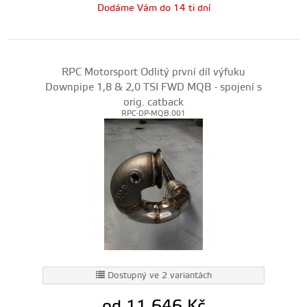
Dodáme Vám do 14 ti dní
RPC Motorsport Odlitý první díl výfuku
Downpipe 1,8 & 2,0 TSI FWD MQB - spojení s
orig. catback
RPC-DP-MQB.001
Dostupný ve 2 variantách
od 11 646
Kč