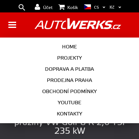
Kč
CS
Účet
Košík
BRZDY
KOLA
HOME
MOTOR
PODVOZEK
PROJEKTY
DOPRAVA A PLATBA
PŘEVODOVKA
VÝFUK
PRODEJNA PRAHA
EXTERIÉR
INTERIÉR
OBCHODNÍ PODMÍNKY
AUTOKOSMETIKA
YOUTUBE
Racingline Sportovní snížené
KONTAKTY
pružiny VW Golf 8 R 2,0 TSI
235 kW