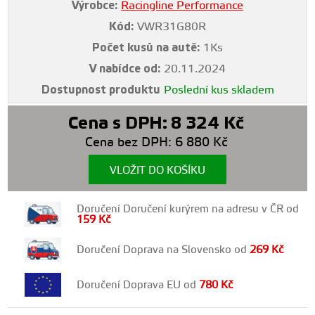
Výrobce:
Racingline Performance
Kód:
VWR31G80R
Počet kusů na autě:
1Ks
V nabídce od:
20.11.2024
Dostupnost produktu
Poslední kus skladem
Cena s DPH:
8 324
Kč
Cena bez DPH:
6 880
Kč
VLOŽIT DO KOŠÍKU
Doručení Doručení kurýrem na adresu v ČR od
159
Kč
Doručení Doprava na Slovensko od
269
Kč
Doručení Doprava EU od
780
Kč