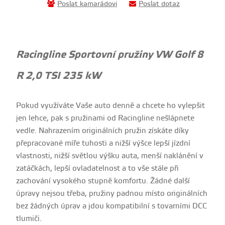
Poslat kamarádovi
Poslat dotaz
Racingline Sportovní pružiny VW Golf 8
R 2,0 TSI 235 kW
Pokud využíváte Vaše auto denně a chcete ho vylepšit
jen lehce, pak s pružinami od Racingline nešlápnete
vedle. Nahrazením originálních pružin získáte díky
přepracované míře tuhosti a nižší výšce lepší jízdní
vlastnosti, nižší světlou výšku auta, menší naklánění v
zatáčkách, lepší ovladatelnost a to vše stále při
zachování vysokého stupně komfortu. Žádné další
úpravy nejsou třeba, pružiny padnou místo originálních
bez žádných úprav a jdou kompatibilní s tovarními DCC
tlumiči.