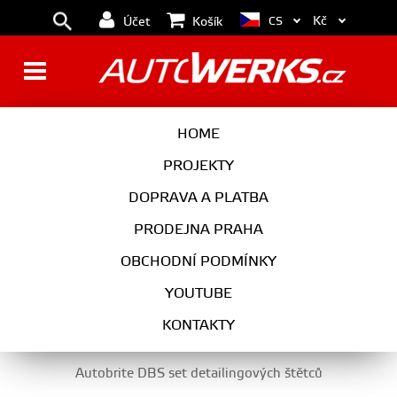
Kč
CS
Účet
Košík
ČISTIČE MOTORU, LEŠTĚNKY
HOME
NA KOV A DALŠÍ
PROJEKTY
DOPRAVA A PLATBA
PRODEJNA PRAHA
AUTOKOSMETIKA
OBCHODNÍ PODMÍNKY
ČISTIČE MOTORU, LEŠTĚNKY NA KOV A DALŠÍ
YOUTUBE
KONTAKTY
Autobrite DBS set detailingových štětců