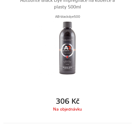
Autobrite Black Dye impregnace na koberce a
plasty 500ml
AB-blackdye500
306
Kč
Na objednávku