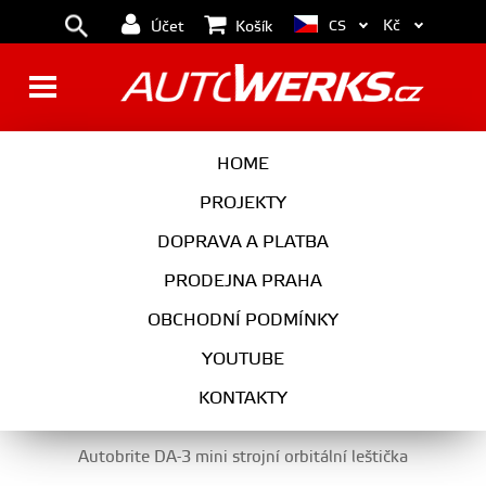
Kč
CS
Účet
Košík
LEŠTĚNKY, STROJNÍ LEŠTIČKY
HOME
A PŘÍSLUŠENSTVÍ
PROJEKTY
DOPRAVA A PLATBA
PRODEJNA PRAHA
AUTOKOSMETIKA
OBCHODNÍ PODMÍNKY
LEŠTĚNKY, STROJNÍ LEŠTIČKY A PŘÍSLUŠENSTVÍ
YOUTUBE
KONTAKTY
Autobrite DA-3 mini strojní orbitální leštička