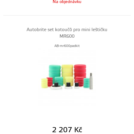
Na objednávku
Autobrite set kotoučů pro mini leštičku
MR600
AB-mr600padkit
2 207
Kč