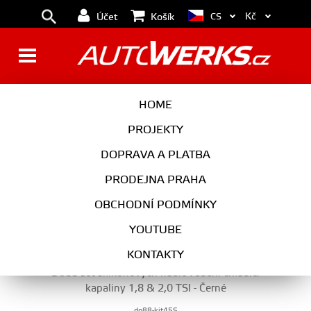
Kč
CS
Účet
Košík
SILIKONOVÉ HADICE
HOME
PROJEKTY
DOPRAVA A PLATBA
MOTOR
PRODEJNA PRAHA
SILIKONOVÉ HADICE
OBCHODNÍ PODMÍNKY
YOUTUBE
KONTAKTY
Do88 set silikonových hadic vedení chladící
kapaliny 1,8 & 2,0 TSI - Černé