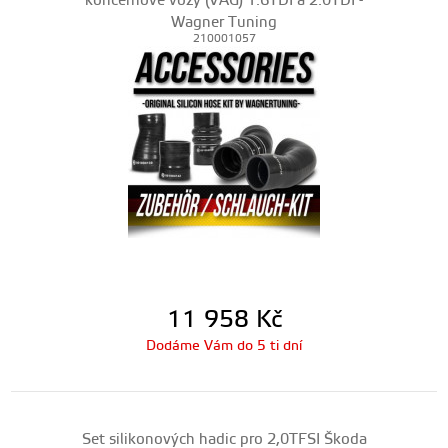
koncernové vozy (VAG) 1.6TDI a 2.0TDI -
Wagner Tuning
210001057
11 958
Kč
Dodáme Vám do 5 ti dní
Set silikonových hadic pro 2,0TFSI Škoda