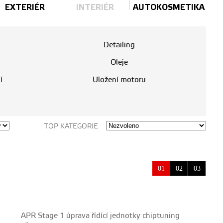
EXTERIÉR
INTERIÉR
AUTOKOSMETIKA
Detailing
Oleje
í
Uložení motoru
TOP KATEGORIE
01
02
03
APR Stage 1 úprava řídící jednotky chiptuning