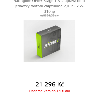
Racingline OEM+ Stage 1 & 2 úprava řídící
jednotky motoru chiptuning 2,0 TSI 265-
310hp
ea888-is38-sw
21 296
Kč
Dodáme Vám do 14 ti dní