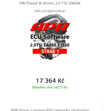
VW Passat & Arteon 2,0 TSI 206kW
DPP-2.0T-MQB-IS38-SP
17 364
Kč
Skladem více než 5 Ks
APR Stage 1 úprava řídící jednotky chiptuning