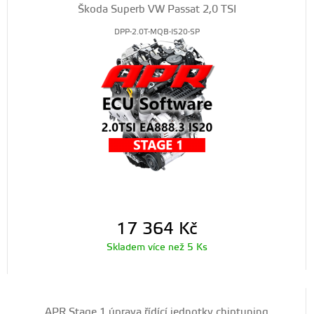
Škoda Superb VW Passat 2,0 TSI
DPP-2.0T-MQB-IS20-SP
17 364
Kč
Skladem více než 5 Ks
APR Stage 1 úprava řídící jednotky chiptuning