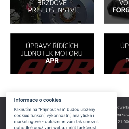
BRZDOVÉ
VO
PŘÍSLUŠENSTVÍ
FOR
ÚPRAVY ŘÍDÍCÍCH
ÚP
JEDNOTEK MOTORU
APR
Informace o cookies
Českobrodská 179
prodej@autowerks
Kliknutím na "Přijmout vše" budou uloženy
Praha - Běchovice
info@autowerks.c
cookies funkční, výkonnostní, analytické i
19011
marketingové - dokážeme vám tak umožnit
+420 721 121 00
pohodlné používání webu, měřit funkčnost