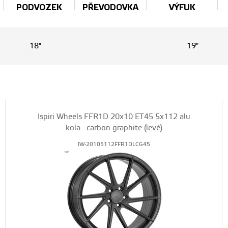
PODVOZEK
PŘEVODOVKA
VÝFUK
18"
19"
Ispiri Wheels FFR1D 20x10 ET45 5x112 alu
kola - carbon graphite (levé)
IW-20105112FFR1DLCG45