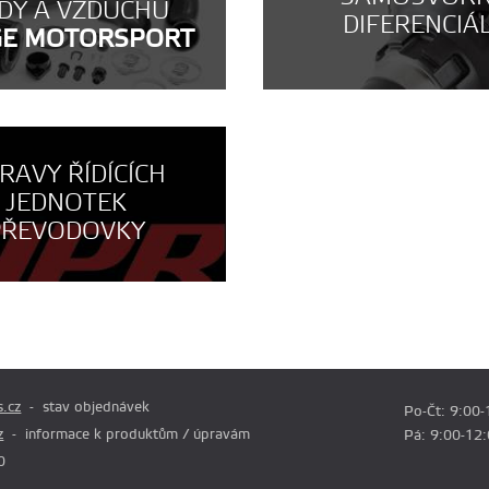
DY A VZDUCHU
DIFERENCIÁ
GE MOTORSPORT
RAVY ŘÍDÍCÍCH
JEDNOTEK
PŘEVODOVKY
.cz
stav objednávek
Po-Čt: 9:00-
z
informace k produktům / úpravám
Pá: 9:00-12
0