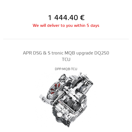
1 444.40
€
We will deliver to you within 5 days
APR DSG & S tronic MQB upgrade DQ250
TCU
DPP-MQB-TCU