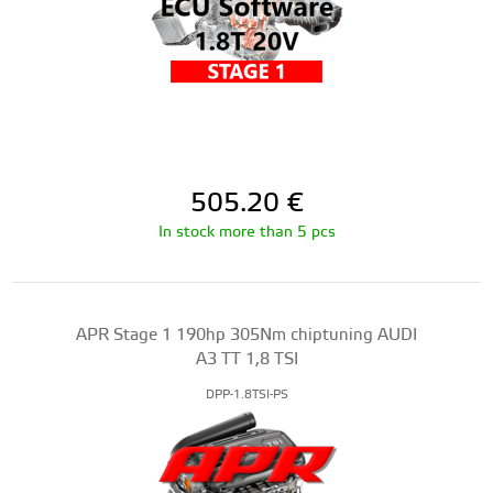
505.20
€
In stock more than 5 pcs
APR Stage 1 190hp 305Nm chiptuning AUDI
A3 TT 1,8 TSI
DPP-1.8TSI-PS