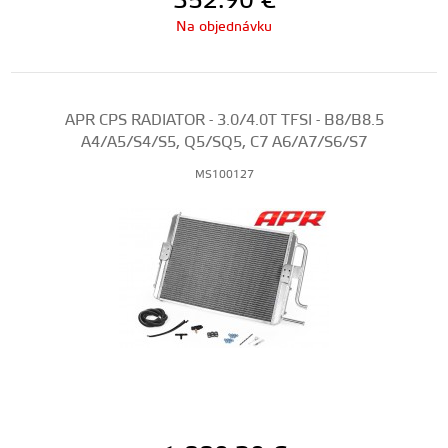
352.90
€
Na objednávku
APR CPS RADIATOR - 3.0/4.0T TFSI - B8/B8.5
A4/A5/S4/S5, Q5/SQ5, C7 A6/A7/S6/S7
MS100127