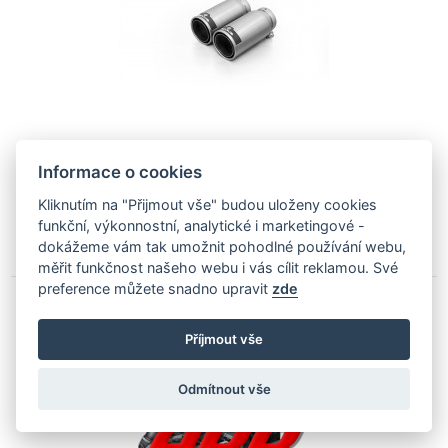
Informace o cookies
1 544.20
€
Kliknutím na "Přijmout vše" budou uloženy cookies
funkční, výkonnostní, analytické i marketingové -
We will deliver to you within 5 days
dokážeme vám tak umožnit pohodlné používání webu,
měřit funkčnost našeho webu i vás cílit reklamou. Své
preference můžete snadno upravit
zde
APR Stage 1 410hp 606Nm chiptuning AUDI
Příjmout vše
TT RS RS3 2,5 TFSI
DPP-2.5T-PS
Odmítnout vše