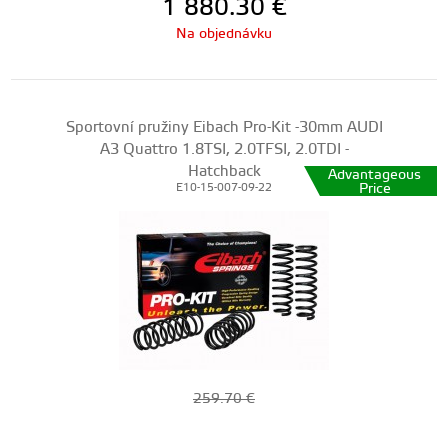
1 880.30
€
Na objednávku
Sportovní pružiny Eibach Pro-Kit -30mm AUDI
A3 Quattro 1.8TSI, 2.0TFSI, 2.0TDI -
Hatchback
Advantageous
Price
E10-15-007-09-22
259.70
€