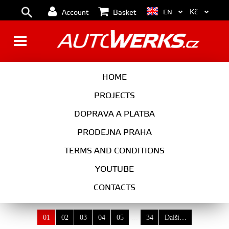
Kč
EN
Account
Basket
AUDI
HOME
PROJECTS
DOPRAVA A PLATBA
CHOOSE A MODEL
PRODEJNA PRAHA
SELECT ENGINE
TERMS AND CONDITIONS
YOUTUBE
CONTACTS
...
01
02
03
04
05
34
Další…