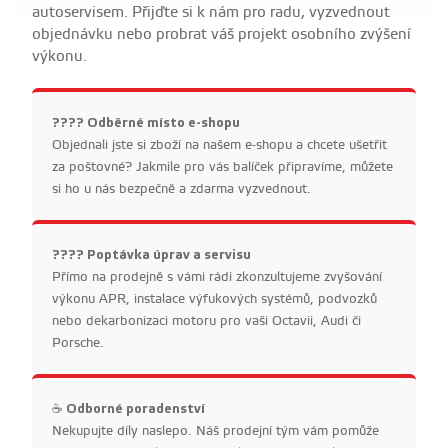
autoservisem. Přijďte si k nám pro radu, vyzvednout
objednávku nebo probrat váš projekt osobního zvýšení
výkonu.
???? Odběrné místo e-shopu
Objednali jste si zboží na našem e-shopu a chcete ušetřit
za poštovné? Jakmile pro vás balíček připravíme, můžete
si ho u nás bezpečně a zdarma vyzvednout.
????️ Poptávka úprav a servisu
Přímo na prodejně s vámi rádi zkonzultujeme zvyšování
výkonu APR, instalace výfukových systémů, podvozků
nebo dekarbonizaci motoru pro vaši Octavii, Audi či
Porsche.
☕ Odborné poradenství
Nekupujte díly naslepo. Náš prodejní tým vám pomůže