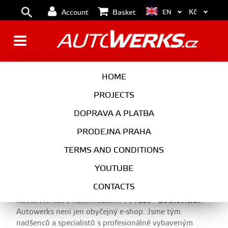
Kč
EN
Account
Basket
PRODEJNA PRAHA
HOME
PROJECTS
DOPRAVA A PLATBA
PRODEJNA PRAHA
Kamenná prodejna
TERMS AND CONDITIONS
Autowerks Praha
YOUTUBE
CONTACTS
Navštivte nás v našem zázemí v
Praze - Běchovicích
.
Autowerks není jen obyčejný e-shop. Jsme tým
nadšenců a specialistů s profesionálně vybaveným