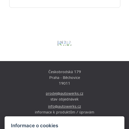
KOTOUČE,
VÝFUKOVÉ
DESTIČKY
SYSTÉMY
DOWNPIPE
A
MILLTEK
BRZDOVÉ
SPORT
PŘÍSLUŠENSTVÍ
Českobrodská 179
Praha - Běchovice
19011
prodej@autowerks.cz
stav objednávek
info@autowerks.cz
informace k produktům / úpravám
+420 721 121 000
Informace o cookies