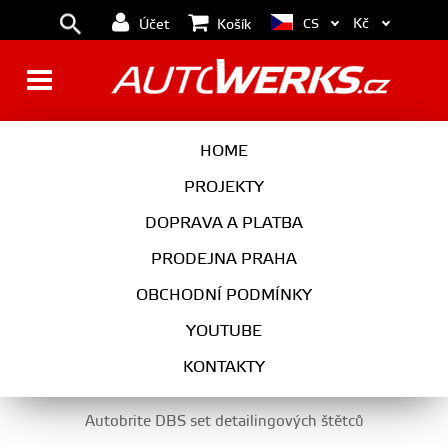
Kč
CS
Účet
Košík
ČISTIČE MOTORU, LEŠTĚNKY
HOME
NA KOV A DALŠÍ
PROJEKTY
DOPRAVA A PLATBA
PRODEJNA PRAHA
AUTOKOSMETIKA
OBCHODNÍ PODMÍNKY
ČISTIČE MOTORU, LEŠTĚNKY NA KOV A DALŠÍ
YOUTUBE
KONTAKTY
Autobrite DBS set detailingových štětců