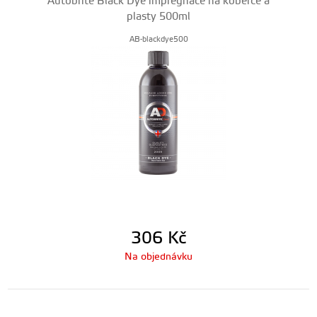
Autobrite Black Dye impregnace na koberce a
plasty 500ml
AB-blackdye500
306
Kč
Na objednávku