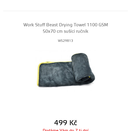
Work Stuff Beast Drying Towel 1100 GSM
50x70 cm sušící ručník
WS29813
499
Kč
Dodáme Vám do 7 ti dní