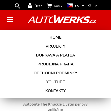
Kč
CS
Účet
Košík
UTĚRKY, RUČNÍKY, HOUBY,
HOME
APLIKÁTORY
PROJEKTY
DOPRAVA A PLATBA
PRODEJNA PRAHA
AUTOKOSMETIKA
OBCHODNÍ PODMÍNKY
UTĚRKY, RUČNÍKY, HOUBY, APLIKÁTORY
YOUTUBE
KONTAKTY
Autobrite The Knuckle Duster pěnový
aplikátor