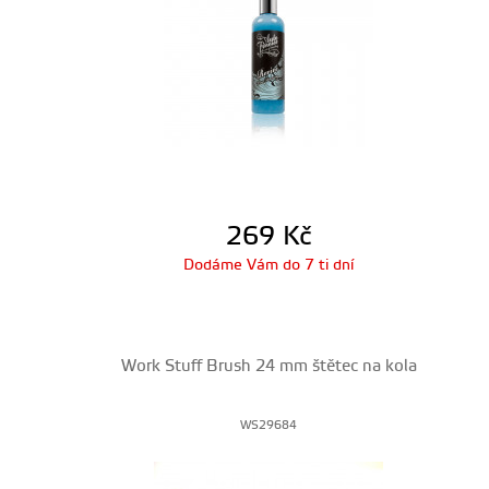
269
Kč
Dodáme Vám do 7 ti dní
Work Stuff Brush 24 mm štětec na kola
WS29684