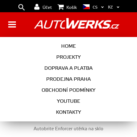
Kč
CS
Účet
Košík
PŘÍPRAVKY NA SKLO, TEKUTÉ
HOME
STĚRAČE
PROJEKTY
DOPRAVA A PLATBA
PRODEJNA PRAHA
AUTOKOSMETIKA
OBCHODNÍ PODMÍNKY
PŘÍPRAVKY NA SKLO, TEKUTÉ STĚRAČE
YOUTUBE
KONTAKTY
Autobrite Enforcer utěrka na sklo