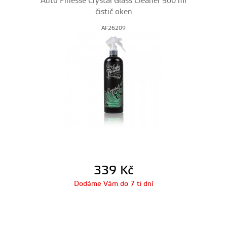
Auto Finesse Crystal Glass Cleaner 500 ml
čistič oken
AF26209
339
Kč
Dodáme Vám do 7 ti dní