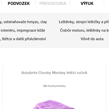
PODVOZEK
PŘEVODOVKA
VÝFUK
ry, odstraňovače hmyzu, clay
Leštěnky, strojní leštičky a př
e interiéru, impregnace kůže
Čističe motoru, leštěnky na k
, štětce a další příslušenství
Vůně do auta
Autobrite Chunky Monkey leštící ručník
AB-chunkymonkey