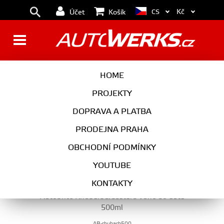
Kč
CS
Účet
Košík
VŮNĚ DO AUTA
HOME
PROJEKTY
DOPRAVA A PLATBA
AUTOKOSMETIKA
PRODEJNA PRAHA
VŮNĚ DO AUTA
OBCHODNÍ PODMÍNKY
YOUTUBE
KONTAKTY
Autobrite Rhubarb&Custard vůně do auta
500ml