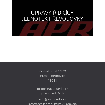
ÚPRAVY ŘÍDÍCÍCH
JEDNOTEK PŘEVODOVKY
Českobrodská 179
Praha - Běchovice
19011
prodej@autowerks.cz
stav objednávek
info@autowerks.cz
informace k produktům / úpravám