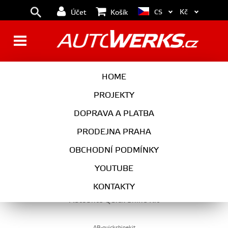
Kč
CS
Účet
Košík
VÝHODNÉ SETY
HOME
PROJEKTY
DOPRAVA A PLATBA
AUTOKOSMETIKA
PRODEJNA PRAHA
VÝHODNÉ SETY
OBCHODNÍ PODMÍNKY
YOUTUBE
KONTAKTY
Autobrite Quick Shine Kit