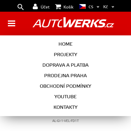
Kč
CS
Účet
Košík
EXTERIÉR
HOME
PROJEKTY
DOPRAVA A PLATBA
EXTERIÉR
PRODEJNA PRAHA
OBCHODNÍ PODMÍNKY
YOUTUBE
Maxton Design Spoiler předního nárazníku
KONTAKTY
Alfa Romeo Giulia Veloce - texturovaný plast
AL-GI-1-VEL-FD1T