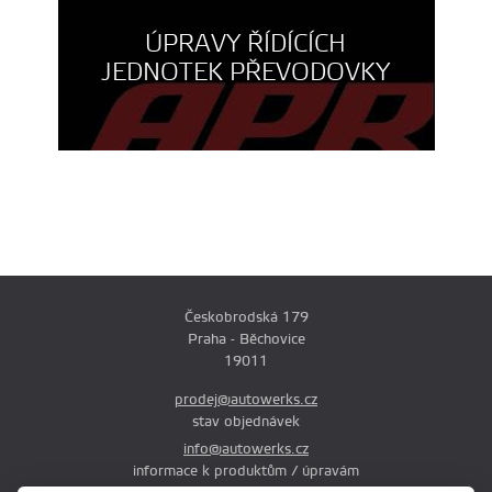
ÚPRAVY ŘÍDÍCÍCH
JEDNOTEK PŘEVODOVKY
Českobrodská 179
Praha - Běchovice
19011
prodej@autowerks.cz
stav objednávek
info@autowerks.cz
informace k produktům / úpravám