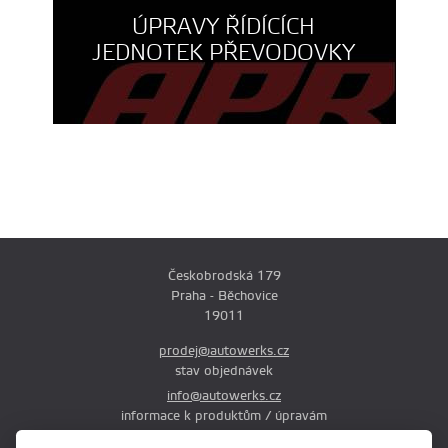
ÚPRAVY ŘÍDÍCÍCH
JEDNOTEK PŘEVODOVKY
Českobrodská 179
Praha - Běchovice
19011
prodej@autowerks.cz
stav objednávek
info@autowerks.cz
informace k produktům / úpravám
+420 721 121 000