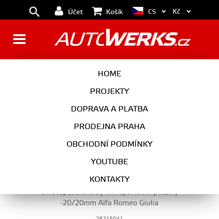
Kč
CS
Účet
Košík
PODVOZEK
HOME
PROJEKTY
DOPRAVA A PLATBA
PODVOZEK
PRODEJNA PRAHA
VYBERTE KATEGORII
OBCHODNÍ PODMÍNKY
YOUTUBE
KONTAKTY
ST suspensions by KW sportovní pružiny
-20/20mm Alfa Romeo Giulia