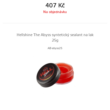
407
Kč
Na objednávku
Hellshine The Abyss syntetický sealant na lak
25g
AB-abyss25