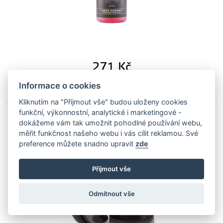
271
Kč
Na objednávku
Informace o cookies
Kliknutím na "Přijmout vše" budou uloženy cookies
funkční, výkonnostní, analytické i marketingové -
dokážeme vám tak umožnit pohodlné používání webu,
Autobrite Tyre Dressing Waffle aplikátor na
měřit funkčnost našeho webu i vás cílit reklamou. Své
gumy
preference můžete snadno upravit
zde
AB-tyrewaffle
Příjmout vše
Odmítnout vše