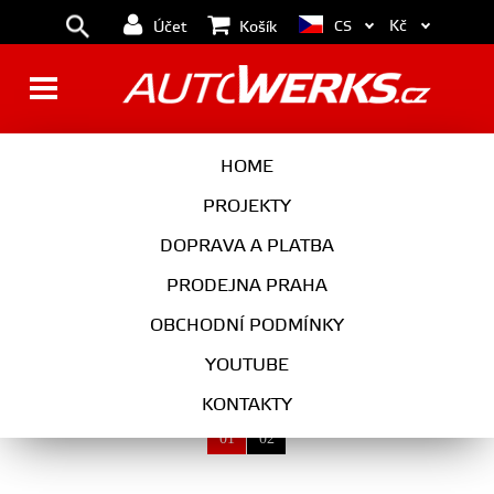
Kč
CS
Účet
Košík
AUTOKOSMETIKA
HOME
PROJEKTY
DOPRAVA A PLATBA
AUTOKOSMETIKA
PRODEJNA PRAHA
VYBERTE KATEGORII
OBCHODNÍ PODMÍNKY
YOUTUBE
KONTAKTY
01
02